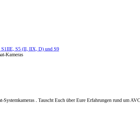
S1IIE, S5 (II, IIX, D) und S9
rmat-Kameras
at-Systemkameras . Tauscht Euch über Eure Erfahrungen rund um AVCH