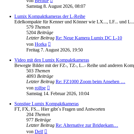
von
BerndP
Beitrag
Samstag 8. August 2026, 08:07
Lumix Kompaktkameras der L-Reihe
Edelkompakte für Kenner und Könner wie LX..., LF... und L..
579
Themen
5204
Beiträge
Letzter Beitrag
Re: Neue Kamera Lumix DC L-10
Neuester
von
Horka
Beitrag
Freitag 7. August 2026, 19:50
Video mit den Lumix Kompaktkameras
Bewegte Bilder mit der FZ-, TZ-, L..- Reihe und anderen Komp
503
Themen
4093
Beiträge
Letzter Beitrag
Re: FZ1000 Zoom beim Ansehen …
Neuester
von
rolfpe
Beitrag
Samstag 14. Februar 2026, 10:04
Sonstige Lumix Kompaktkameras
FT, FX, FS... Hier gibt`s Fragen und Antworten
204
Themen
977
Beiträge
Letzter Beitrag
Re: Alternative zur Bridgekam…
Neuester
von
Delf