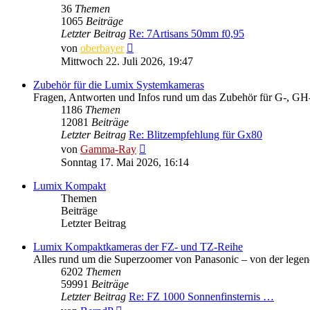
36
Themen
1065
Beiträge
Letzter Beitrag
Re: 7Artisans 50mm f0,95
Neuester
von
oberbayer
Beitrag
Mittwoch 22. Juli 2026, 19:47
Zubehör für die Lumix Systemkameras
Fragen, Antworten und Infos rund um das Zubehör für G-, GH-
1186
Themen
12081
Beiträge
Letzter Beitrag
Re: Blitzempfehlung für Gx80
Neuester
von
Gamma-Ray
Beitrag
Sonntag 17. Mai 2026, 16:14
Lumix Kompakt
Themen
Beiträge
Letzter Beitrag
Lumix Kompaktkameras der FZ- und TZ-Reihe
Alles rund um die Superzoomer von Panasonic – von der legen
6202
Themen
59991
Beiträge
Letzter Beitrag
Re: FZ 1000 Sonnenfinsternis …
Neuester