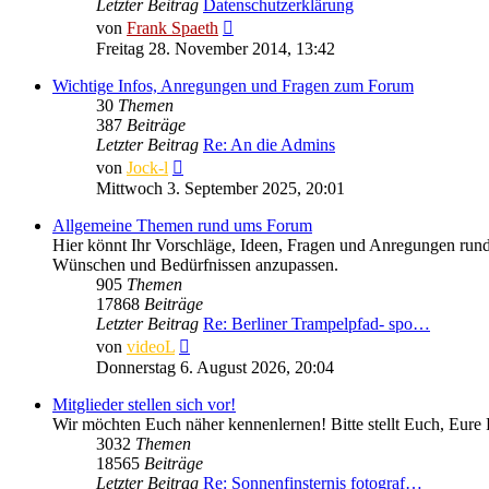
Letzter Beitrag
Datenschutzerklärung
Neuester
von
Frank Spaeth
Beitrag
Freitag 28. November 2014, 13:42
Wichtige Infos, Anregungen und Fragen zum Forum
30
Themen
387
Beiträge
Letzter Beitrag
Re: An die Admins
Neuester
von
Jock-l
Beitrag
Mittwoch 3. September 2025, 20:01
Allgemeine Themen rund ums Forum
Hier könnt Ihr Vorschläge, Ideen, Fragen und Anregungen rund 
Wünschen und Bedürfnissen anzupassen.
905
Themen
17868
Beiträge
Letzter Beitrag
Re: Berliner Trampelpfad- spo…
Neuester
von
videoL
Beitrag
Donnerstag 6. August 2026, 20:04
Mitglieder stellen sich vor!
Wir möchten Euch näher kennenlernen! Bitte stellt Euch, Eure 
3032
Themen
18565
Beiträge
Letzter Beitrag
Re: Sonnenfinsternis fotograf…