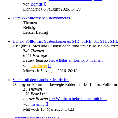
Neuester
von
BerndP
Beitrag
Donnerstag 6. August 2026, 14:29
Lumix-Vollformat-Systemkameras
Themen
Beiträge
Letzter Beitrag
Lumix-Vollformat-Systemkameras: S1R, S1RII, S1, S1H, S1II, 
Hier gibt`s Infos und Diskussionen rund um die neuen Vollfo
349
Themen
6541
Beiträge
Letzter Beitrag
Re: Altglas an Lumix S- Kamer…
Neuester
von
oberbayer
Beitrag
Mittwoch 5. August 2026, 20:18
Video mit den Lumix S-Modellen
Das eigene Forum für bewegte Bilder mit den Lumix-Vollform
28
Themen
170
Beiträge
Letzter Beitrag
Re: Wobbeln beim Filmen mit S…
Neuester
von
msteini3
Beitrag
Mittwoch 13. Mai 2026, 14:23