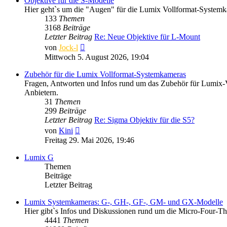
Objektive für die S-Modelle
Hier geht`s um die "Augen" für die Lumix Vollformat-System
133
Themen
3168
Beiträge
Letzter Beitrag
Re: Neue Objektive für L-Mount
Neuester
von
Jock-l
Beitrag
Mittwoch 5. August 2026, 19:04
Zubehör für die Lumix Vollformat-Systemkameras
Fragen, Antworten und Infos rund um das Zubehör für Lumix-V
Anbietern.
31
Themen
299
Beiträge
Letzter Beitrag
Re: Sigma Objektiv für die S5?
Neuester
von
Kini
Beitrag
Freitag 29. Mai 2026, 19:46
Lumix G
Themen
Beiträge
Letzter Beitrag
Lumix Systemkameras: G-, GH-, GF-, GM- und GX-Modelle
Hier gibt`s Infos und Diskussionen rund um die Micro-Four-
4441
Themen