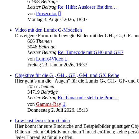
61968
Beiträge
Letzter Beitrag
Re: Hilfe: Auslöser löst dire…
Neuester
von
Prosecutor
Beitrag
Montag 3. August 2026, 18:07
Video mit den Lumix G-Modellen
Das eigene Forum für bewegte Bilder mit der GH-, G-, GF- u
666
Themen
5046
Beiträge
Letzter Beitrag
Re: Timecode mit GH6 und GH7
Neuester
von
Lumix4Video
Beitrag
Freitag 23. Januar 2026, 16:37
Objektive für die G-, GH-, GF-, GM- und GX-Reihe
Hier geht`s um die "Augen" für die Lumix G-, GH-, GF- und 
2055
Themen
34719
Beiträge
Letzter Beitrag
Re: Panasonic stellt die Prod…
Neuester
von
Gamma-Ray
Beitrag
Donnerstag 2. Juli 2026, 15:13
Low cost lenses from China
Hier könnt ihr eure Eindrücke und Beispielbilder günstiger Obje
Bitte zu jedem Objektiv nur einen Thread eröffnen; keine pers
Jeder Thread ist für alle offen.