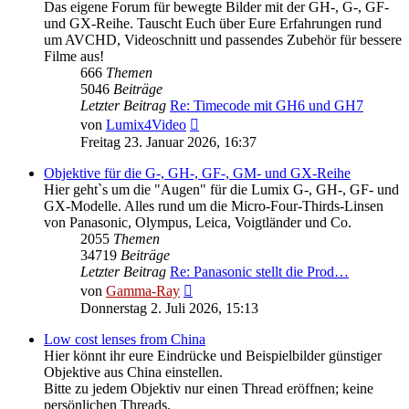
Das eigene Forum für bewegte Bilder mit der GH-, G-, GF-
und GX-Reihe. Tauscht Euch über Eure Erfahrungen rund
um AVCHD, Videoschnitt und passendes Zubehör für bessere
Filme aus!
666
Themen
5046
Beiträge
Letzter Beitrag
Re: Timecode mit GH6 und GH7
Neuester
von
Lumix4Video
Beitrag
Freitag 23. Januar 2026, 16:37
Objektive für die G-, GH-, GF-, GM- und GX-Reihe
Hier geht`s um die "Augen" für die Lumix G-, GH-, GF- und
GX-Modelle. Alles rund um die Micro-Four-Thirds-Linsen
von Panasonic, Olympus, Leica, Voigtländer und Co.
2055
Themen
34719
Beiträge
Letzter Beitrag
Re: Panasonic stellt die Prod…
Neuester
von
Gamma-Ray
Beitrag
Donnerstag 2. Juli 2026, 15:13
Low cost lenses from China
Hier könnt ihr eure Eindrücke und Beispielbilder günstiger
Objektive aus China einstellen.
Bitte zu jedem Objektiv nur einen Thread eröffnen; keine
persönlichen Threads.