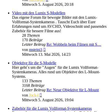
Beitrag
Mittwoch 5. August 2026, 20:18
Video mit den Lumix S-Modellen
Das eigene Forum für bewegte Bilder mit den Lumix-
Vollformat-Systemkameras . Tauscht Euch über Eure
Erfahrungen rund um AVCHD, Videoschnitt und passendes
Zubehör für bessere Filme aus!
28
Themen
170
Beiträge
Letzter Beitrag
Re: Wobbeln beim Filmen mit S…
Neuester
von
msteini3
Beitrag
Mittwoch 13. Mai 2026, 14:23
Objektive für die S-Modelle
Hier geht`s um die "Augen" für die Lumix Vollformat-
Systemkameras. Alles rund um Objektive des L-Mount-
Systems.
133
Themen
3168
Beiträge
Letzter Beitrag
Re: Neue Objektive für L-Mount
Neuester
von
Jock-l
Beitrag
Mittwoch 5. August 2026, 19:04
Zubehör für die Lumix Vollformat-Systemkameras