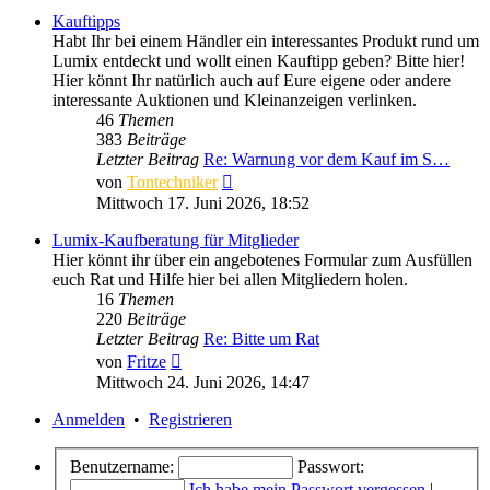
Kauftipps
Habt Ihr bei einem Händler ein interessantes Produkt rund um
Lumix entdeckt und wollt einen Kauftipp geben? Bitte hier!
Hier könnt Ihr natürlich auch auf Eure eigene oder andere
interessante Auktionen und Kleinanzeigen verlinken.
46
Themen
383
Beiträge
Letzter Beitrag
Re: Warnung vor dem Kauf im S…
Neuester
von
Tontechniker
Beitrag
Mittwoch 17. Juni 2026, 18:52
Lumix-Kaufberatung für Mitglieder
Hier könnt ihr über ein angebotenes Formular zum Ausfüllen
euch Rat und Hilfe hier bei allen Mitgliedern holen.
16
Themen
220
Beiträge
Letzter Beitrag
Re: Bitte um Rat
Neuester
von
Fritze
Beitrag
Mittwoch 24. Juni 2026, 14:47
Anmelden
•
Registrieren
Benutzername:
Passwort:
Ich habe mein Passwort vergessen
|