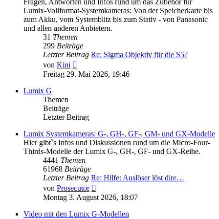
Fragen, Antworten und Infos rund um das Zubehör für
Lumix-Vollformat-Systemkameras: Von der Speicherkarte bis
zum Akku, vom Systemblitz bis zum Stativ - von Panasonic
und allen anderen Anbietern.
31
Themen
299
Beiträge
Letzter Beitrag
Re: Sigma Objektiv für die S5?
Neuester
von
Kini
Beitrag
Freitag 29. Mai 2026, 19:46
Lumix G
Themen
Beiträge
Letzter Beitrag
Lumix Systemkameras: G-, GH-, GF-, GM- und GX-Modelle
Hier gibt`s Infos und Diskussionen rund um die Micro-Four-
Thirds-Modelle der Lumix G-, GH-, GF- und GX-Reihe.
4441
Themen
61968
Beiträge
Letzter Beitrag
Re: Hilfe: Auslöser löst dire…
Neuester
von
Prosecutor
Beitrag
Montag 3. August 2026, 18:07
Video mit den Lumix G-Modellen