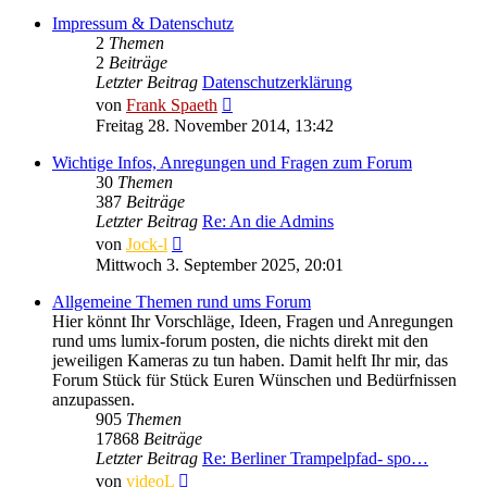
Impressum & Datenschutz
2
Themen
2
Beiträge
Letzter Beitrag
Datenschutzerklärung
Neuester
von
Frank Spaeth
Beitrag
Freitag 28. November 2014, 13:42
Wichtige Infos, Anregungen und Fragen zum Forum
30
Themen
387
Beiträge
Letzter Beitrag
Re: An die Admins
Neuester
von
Jock-l
Beitrag
Mittwoch 3. September 2025, 20:01
Allgemeine Themen rund ums Forum
Hier könnt Ihr Vorschläge, Ideen, Fragen und Anregungen
rund ums lumix-forum posten, die nichts direkt mit den
jeweiligen Kameras zu tun haben. Damit helft Ihr mir, das
Forum Stück für Stück Euren Wünschen und Bedürfnissen
anzupassen.
905
Themen
17868
Beiträge
Letzter Beitrag
Re: Berliner Trampelpfad- spo…
Neuester
von
videoL