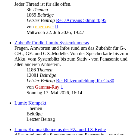
Jeder Thread ist für alle offen.
36
Themen
1065
Beiträge
Letzter Beitrag
Re: 7Artisans 50mm f0,95
Neuester
von
oberbayer
Beitrag
Mittwoch 22. Juli 2026, 19:47
Zubehör für die Lumix Systemkameras
Fragen, Antworten und Infos rund um das Zubehör für G-,
GH-, GF- und GX-Modelle: Von der Speicherkarte bis zum
Akku, vom Systemblitz bis zum Stativ - von Panasonic und
allen anderen Anbietern.
1186
Themen
12081
Beiträge
Letzter Beitrag
Re: Blitzempfehlung für Gx80
Neuester
von
Gamma-Ray
Beitrag
Sonntag 17. Mai 2026, 16:14
Lumix Kompakt
Themen
Beiträge
Letzter Beitrag
Lumix Kompaktkameras der FZ- und TZ-Reihe
Alles rund um die Superzoomer von Panasonic – von der