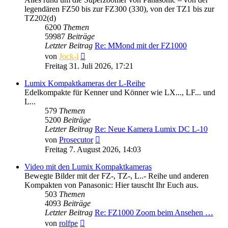
legendären FZ50 bis zur FZ300 (330), von der TZ1 bis zur
TZ202(d)
6200
Themen
59987
Beiträge
Letzter Beitrag
Re: MMond mit der FZ1000
Neuester
von
Jock-l
Beitrag
Freitag 31. Juli 2026, 17:21
Lumix Kompaktkameras der L-Reihe
Edelkompakte für Kenner und Könner wie LX..., LF... und
L...
579
Themen
5200
Beiträge
Letzter Beitrag
Re: Neue Kamera Lumix DC L-10
Neuester
von
Prosecutor
Beitrag
Freitag 7. August 2026, 14:03
Video mit den Lumix Kompaktkameras
Bewegte Bilder mit der FZ-, TZ-, L..- Reihe und anderen
Kompakten von Panasonic: Hier tauscht Ihr Euch aus.
503
Themen
4093
Beiträge
Letzter Beitrag
Re: FZ1000 Zoom beim Ansehen …
Neuester
von
rolfpe