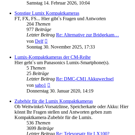
Beitrag
Samstag 14. Februar 2026, 10:04
Sonstige Lumix Kompaktkameras
FT, FX, FS... Hier gibt`s Fragen und Antworten
204
Themen
977
Beiträge
Letzter Beitrag
Re: Alternative zur Bridgekam…
Neuester
von
Delf
Beitrag
Sonntag 30. November 2025, 17:33
Lumix-Kompaktkameras der CM-Reihe
Hier geht`s um Panasonics Lumix-Smartphone(s).
5
Themen
25
Beiträge
Letzter Beitrag
Re: DMC-CM1 Akkuwechsel
Neuester
von
sabo1
Beitrag
Donnerstag 30. Januar 2020, 14:19
Zubehör für die Lumix Kompaktkameras
Ob Weitwinkel-Vorsatzlinse, Speicherkarte oder Akku: Hier
könnt Ihr Fragen stellen und Antworten geben zum
Kompaktkamera-Zubehör für die Lumix.
536
Themen
3699
Beiträge
Letzter Beitrag
Re: Televorsatz für LX100?