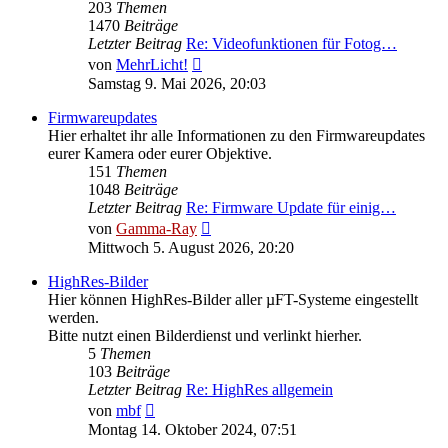
203
Themen
1470
Beiträge
Letzter Beitrag
Re: Videofunktionen für Fotog…
Neuester
von
MehrLicht!
Beitrag
Samstag 9. Mai 2026, 20:03
Firmwareupdates
Hier erhaltet ihr alle Informationen zu den Firmwareupdates
eurer Kamera oder eurer Objektive.
151
Themen
1048
Beiträge
Letzter Beitrag
Re: Firmware Update für einig…
Neuester
von
Gamma-Ray
Beitrag
Mittwoch 5. August 2026, 20:20
HighRes-Bilder
Hier können HighRes-Bilder aller µFT-Systeme eingestellt
werden.
Bitte nutzt einen Bilderdienst und verlinkt hierher.
5
Themen
103
Beiträge
Letzter Beitrag
Re: HighRes allgemein
Neuester
von
mbf
Beitrag
Montag 14. Oktober 2024, 07:51