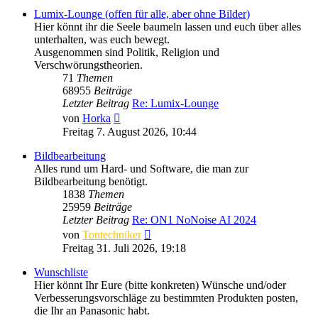
Lumix-Lounge (offen für alle, aber ohne Bilder)
Hier könnt ihr die Seele baumeln lassen und euch über alles
unterhalten, was euch bewegt.
Ausgenommen sind Politik, Religion und
Verschwörungstheorien.
71
Themen
68955
Beiträge
Letzter Beitrag
Re: Lumix-Lounge
Neuester
von
Horka
Beitrag
Freitag 7. August 2026, 10:44
Bildbearbeitung
Alles rund um Hard- und Software, die man zur
Bildbearbeitung benötigt.
1838
Themen
25959
Beiträge
Letzter Beitrag
Re: ON1 NoNoise AI 2024
Neuester
von
Tontechniker
Beitrag
Freitag 31. Juli 2026, 19:18
Wunschliste
Hier könnt Ihr Eure (bitte konkreten) Wünsche und/oder
Verbesserungsvorschläge zu bestimmten Produkten posten,
die Ihr an Panasonic habt.