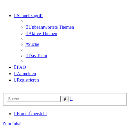
Schnellzugriff
Unbeantwortete Themen
Aktive Themen
Suche
Das Team
FAQ
Anmelden
Registrieren
Erweiterte
Suche
Suche
Foren-Übersicht
Zum Inhalt