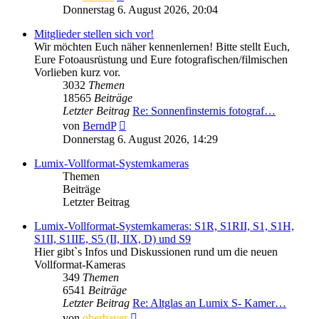
Beitrag
Donnerstag 6. August 2026, 20:04
Mitglieder stellen sich vor!
Wir möchten Euch näher kennenlernen! Bitte stellt Euch,
Eure Fotoausrüstung und Eure fotografischen/filmischen
Vorlieben kurz vor.
3032
Themen
18565
Beiträge
Letzter Beitrag
Re: Sonnenfinsternis fotograf…
Neuester
von
BerndP
Beitrag
Donnerstag 6. August 2026, 14:29
Lumix-Vollformat-Systemkameras
Themen
Beiträge
Letzter Beitrag
Lumix-Vollformat-Systemkameras: S1R, S1RII, S1, S1H,
S1II, S1IIE, S5 (II, IIX, D) und S9
Hier gibt`s Infos und Diskussionen rund um die neuen
Vollformat-Kameras
349
Themen
6541
Beiträge
Letzter Beitrag
Re: Altglas an Lumix S- Kamer…
Neuester
von
oberbayer