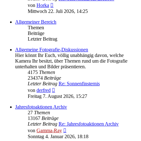
Neuester
von
Horka
Beitrag
Mittwoch 22. Juli 2026, 14:25
Allgemeiner Bereich
Themen
Beiträge
Letzter Beitrag
Allgemeine Fotografie-Diskussionen
Hier könnt Ihr Euch, völlig unabhängig davon, welche
Kamera Ihr besitzt, über Themen rund um die Fotografie
unterhalten und Bilder präsentieren.
4175
Themen
234374
Beiträge
Letzter Beitrag
Re: Sonnenfinsternis
Neuester
von
derfred
Beitrag
Freitag 7. August 2026, 15:27
Jahresfotoaktionen Archiv
27
Themen
13167
Beiträge
Letzter Beitrag
Re: Jahresfotoaktionen Archiv
Neuester
von
Gamma-Ray
Beitrag
Sonntag 4. Januar 2026, 18:18