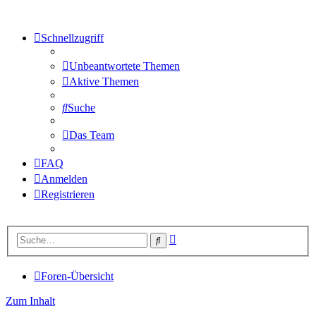
Schnellzugriff
Unbeantwortete Themen
Aktive Themen
Suche
Das Team
FAQ
Anmelden
Registrieren
Erweiterte
Suche
Suche
Foren-Übersicht
Zum Inhalt