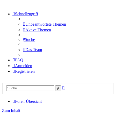
Schnellzugriff
Unbeantwortete Themen
Aktive Themen
Suche
Das Team
FAQ
Anmelden
Registrieren
Erweiterte
Suche
Suche
Foren-Übersicht
Zum Inhalt