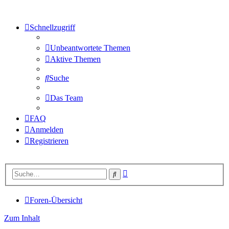
Schnellzugriff
Unbeantwortete Themen
Aktive Themen
Suche
Das Team
FAQ
Anmelden
Registrieren
Erweiterte
Suche
Suche
Foren-Übersicht
Zum Inhalt