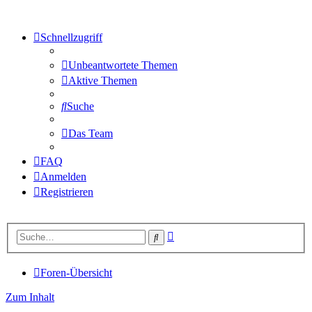
Schnellzugriff
Unbeantwortete Themen
Aktive Themen
Suche
Das Team
FAQ
Anmelden
Registrieren
Erweiterte
Suche
Suche
Foren-Übersicht
Zum Inhalt