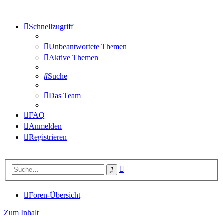
Schnellzugriff
Unbeantwortete Themen
Aktive Themen
Suche
Das Team
FAQ
Anmelden
Registrieren
Erweiterte
Suche
Suche
Foren-Übersicht
Zum Inhalt