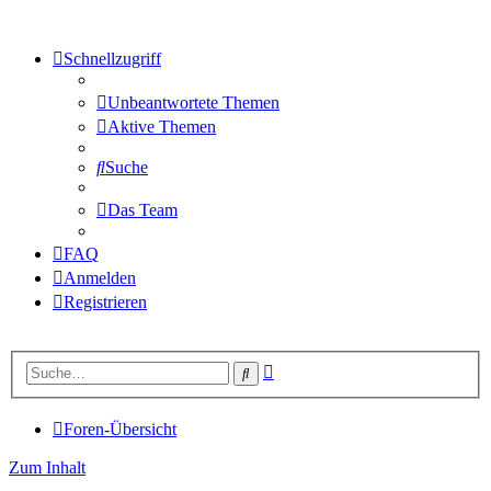
Schnellzugriff
Unbeantwortete Themen
Aktive Themen
Suche
Das Team
FAQ
Anmelden
Registrieren
Erweiterte
Suche
Suche
Foren-Übersicht
Zum Inhalt