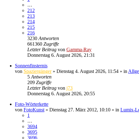
…
212
213
214
215
216
3230
Antworten
661360
Zugriffe
Letzter Beitrag
von
Gamma-Ray
Donnerstag 6. August 2026, 21:31
Sonnenfinsternis
von
Spaziergänger
» Dienstag 4. August 2026, 11:54 » in
Allge
5
Antworten
209
Zugriffe
Letzter Beitrag
von
j73
Donnerstag 6. August 2026, 20:55
Foto-Wörterkette
von
FotoKunst
» Dienstag 27. März 2012, 10:10 » in
Lumix-Lou
1
…
3694
3695
3696