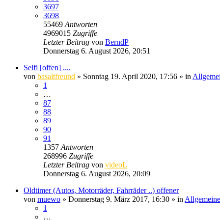
3697
3698
55469
Antworten
4969015
Zugriffe
Letzter Beitrag
von
BerndP
Donnerstag 6. August 2026, 20:51
Selfi [offen] ....
von
basaltfreund
» Sonntag 19. April 2020, 17:56 » in
Allgemei
1
…
87
88
89
90
91
1357
Antworten
268996
Zugriffe
Letzter Beitrag
von
videoL
Donnerstag 6. August 2026, 20:09
Oldtimer (Autos, Motorräder, Fahrräder ..) offener
von
muewo
» Donnerstag 9. März 2017, 16:30 » in
Allgemeine
1
…