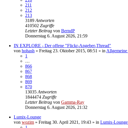
211
212
213
3189
Antworten
410502
Zugriffe
Letzter Beitrag
von
BerndP
Donnerstag 6. August 2026, 21:59
IN EXPLORE - Der offene "Flickr-Angeber-Thread"
von
hohash
» Freitag 23. Oktober 2015, 08:51 » in
Allgemeine 
1
…
866
867
868
869
870
13035
Antworten
1844474
Zugriffe
Letzter Beitrag
von
Gamma-Ray
Donnerstag 6. August 2026, 21:32
Lumix-Lounge
von
wozim
» Freitag 30. April 2021, 19:43 » in
Lumix-Lounge (
1