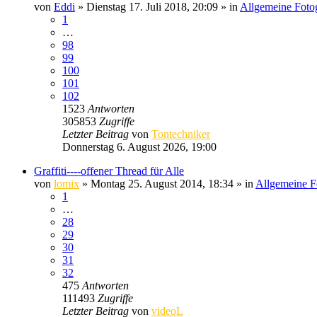
von
Eddi
» Dienstag 17. Juli 2018, 20:09 » in
Allgemeine Foto
1
…
98
99
100
101
102
1523
Antworten
305853
Zugriffe
Letzter Beitrag
von
Tontechniker
Donnerstag 6. August 2026, 19:00
Graffiti----offener Thread für Alle
von
lomix
» Montag 25. August 2014, 18:34 » in
Allgemeine F
1
…
28
29
30
31
32
475
Antworten
111493
Zugriffe
Letzter Beitrag
von
videoL