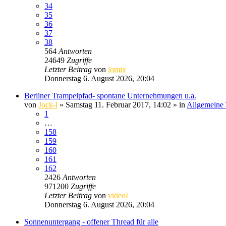
34
35
36
37
38
564
Antworten
24649
Zugriffe
Letzter Beitrag
von
lomix
Donnerstag 6. August 2026, 20:04
Berliner Trampelpfad- spontane Unternehmungen u.a.
von
Jock-l
» Samstag 11. Februar 2017, 14:02 » in
Allgemeine
1
…
158
159
160
161
162
2426
Antworten
971200
Zugriffe
Letzter Beitrag
von
videoL
Donnerstag 6. August 2026, 20:04
Sonnenuntergang - offener Thread für alle