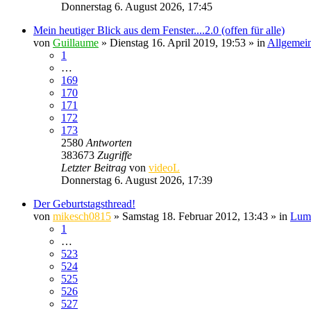
Donnerstag 6. August 2026, 17:45
Mein heutiger Blick aus dem Fenster....2.0 (offen für alle)
von
Guillaume
» Dienstag 16. April 2019, 19:53 » in
Allgemein
1
…
169
170
171
172
173
2580
Antworten
383673
Zugriffe
Letzter Beitrag
von
videoL
Donnerstag 6. August 2026, 17:39
Der Geburtstagsthread!
von
mikesch0815
» Samstag 18. Februar 2012, 13:43 » in
Lumi
1
…
523
524
525
526
527