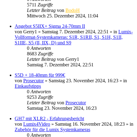
5711
Zugriffe
Letzter Beitrag
von
BodoH
Mittwoch 25. Dezember 2024, 11:04
Angebot S5IIX+ Sigma 24-70mm II
von
Gerry1
» Samstag 7. Dezember 2024, 22:51 » in
Lumix-
Vollformat-Systemkameras: S1R, S1RII, S1, S1H, S1II,
S1IIE, S5 (II, IIX, D) und S9
0
Antworten
8683
Zugriffe
Letzter Beitrag
von
Gerry1
Samstag 7. Dezember 2024, 22:51
S5D + 18-40mm für 999€
von
Prosecutor
» Samstag 23. November 2024, 16:23 » in
Einkaufstipps
0
Antworten
9253
Zugriffe
Letzter Beitrag
von
Prosecutor
Samstag 23. November 2024, 16:23
GH7 mit XLR2 - Erfahrungsbericht
von
Lumix4Video
» Samstag 16. November 2024, 18:23 » in
Zubehör für die Lumix Systemkameras
0
Antworten