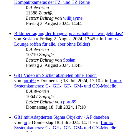
Kompaktkameras der FZ- und TZ-Reihe
0
Antworten
11388
Zugriffe
Letzter Beitrag
von
willijayme
Freitag 2. August 2024, 14:44
Bildübertragung der Image app abschalten – wie geht das?
von
Soslan
» Freitag 2. August 2024, 13:45 » in
Lumix-
Lounge (offen für alle, aber ohne Bilder)
0
Antworten
10719
Zugriffe
Letzter Beitrag
von
Soslan
Freitag 2. August 2024, 13:45
G81 Video im Sucher abspielen ohne Touch
von
ppro69
» Donnerstag 18. Juli 2024, 17:10 » in
Lumix
Systemkameras: G-, GH-, GF-, GM- und GX-Modelle
0
Antworten
10647
Zugriffe
Letzter Beitrag
von
ppro69
Donnerstag 18. Juli 2024, 17:10
G81 mit Adaptierten Sigma Objektiv - AF daneben
von
jiu
» Donnerstag 18. Juli 2024, 14:11 » in
Lumix
Systemkameras: G-, GH-, GF-, GM- und GX-Modelle