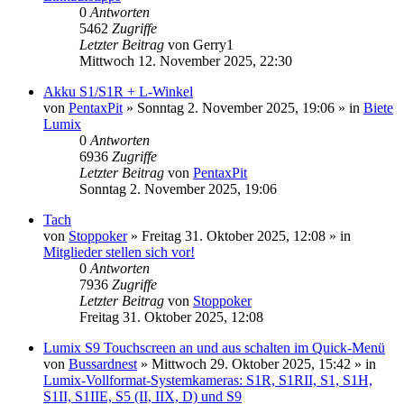
0
Antworten
5462
Zugriffe
Letzter Beitrag
von
Gerry1
Mittwoch 12. November 2025, 22:30
Akku S1/S1R + L-Winkel
von
PentaxPit
» Sonntag 2. November 2025, 19:06 » in
Biete
Lumix
0
Antworten
6936
Zugriffe
Letzter Beitrag
von
PentaxPit
Sonntag 2. November 2025, 19:06
Tach
von
Stoppoker
» Freitag 31. Oktober 2025, 12:08 » in
Mitglieder stellen sich vor!
0
Antworten
7936
Zugriffe
Letzter Beitrag
von
Stoppoker
Freitag 31. Oktober 2025, 12:08
Lumix S9 Touchscreen an und aus schalten im Quick-Menü
von
Bussardnest
» Mittwoch 29. Oktober 2025, 15:42 » in
Lumix-Vollformat-Systemkameras: S1R, S1RII, S1, S1H,
S1II, S1IIE, S5 (II, IIX, D) und S9