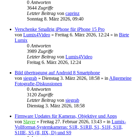
0
Antworten
3644
Zugriffe
Letzter Beitrag
von
caprinz
Sonntag 8. März 2026, 09:40
Verschenke Smallrig iPhone für iPhone 15 Pro
von
Lumix4Video
» Freitag 6. März 2026, 12:24 » in
Biete
Lumix
0
Antworten
3989
Zugriffe
Letzter Beitrag
von
Lumix4Video
Freitag 6. März 2026, 12:24
Bild übertragung auf Android 8 Smartphone
von
siegrab
» Dienstag 3. März 2026, 18:58 » in
Allgemeine
Fotografie-Diskussionen
0
Antworten
3120
Zugriffe
Letzter Beitrag
von
siegrab
Dienstag 3. März 2026, 18:58
Firmware Updates für Kameras, Objektive und Apps
von
Slayer
» Freitag 27. Februar 2026, 13:43 » in
Lumix-
Vollformat-Systemkameras: S1R, S1RII, S1, S1H, S1II,
S1IIE, S5 (II, IIX, D) und S9