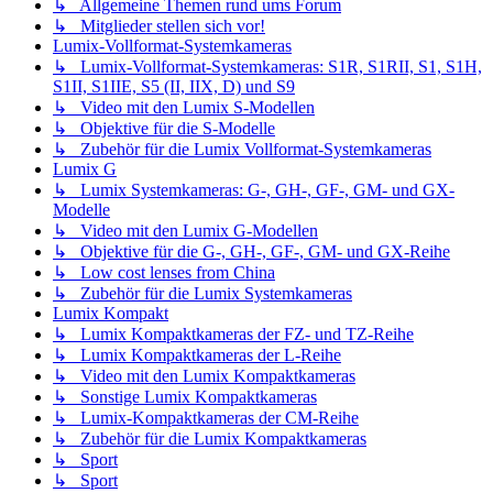
↳ Allgemeine Themen rund ums Forum
↳ Mitglieder stellen sich vor!
Lumix-Vollformat-Systemkameras
↳ Lumix-Vollformat-Systemkameras: S1R, S1RII, S1, S1H,
S1II, S1IIE, S5 (II, IIX, D) und S9
↳ Video mit den Lumix S-Modellen
↳ Objektive für die S-Modelle
↳ Zubehör für die Lumix Vollformat-Systemkameras
Lumix G
↳ Lumix Systemkameras: G-, GH-, GF-, GM- und GX-
Modelle
↳ Video mit den Lumix G-Modellen
↳ Objektive für die G-, GH-, GF-, GM- und GX-Reihe
↳ Low cost lenses from China
↳ Zubehör für die Lumix Systemkameras
Lumix Kompakt
↳ Lumix Kompaktkameras der FZ- und TZ-Reihe
↳ Lumix Kompaktkameras der L-Reihe
↳ Video mit den Lumix Kompaktkameras
↳ Sonstige Lumix Kompaktkameras
↳ Lumix-Kompaktkameras der CM-Reihe
↳ Zubehör für die Lumix Kompaktkameras
↳ Sport
↳ Sport