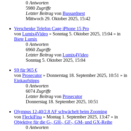
0
Antworten
5980
Zugriffe
Letzter Beitrag
von
Bussardnest
Mittwoch 29. Oktober 2025, 15:42
Verschenke Telefon Cage iPhone 15 Pro
von
Lumix4Video
» Sonntag 5. Oktober 2025, 15:04 » in
Biete Lumix
0
Antworten
6960
Zugriffe
Letzter Beitrag
von
Lumix4Video
Sonntag 5. Oktober 2025, 15:04
S9 für 965 €
von
Prosecutor
» Donnerstag 18. September 2025, 10:51 » in
Einkaufstipps
0
Antworten
6074
Zugriffe
Letzter Beitrag
von
Prosecutor
Donnerstag 18. September 2025, 10:51
Olympus 12-40/2.8 AF schwächelt beim Zooming
von
FleckiFina
» Montag 1. September 2025, 13:47 » in
Objektive für die G-, GH-, GF-, GM- und GX-Reihe
0
Antworten