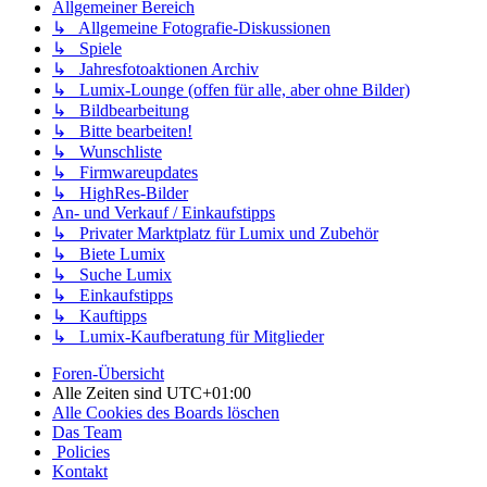
Allgemeiner Bereich
↳ Allgemeine Fotografie-Diskussionen
↳ Spiele
↳ Jahresfotoaktionen Archiv
↳ Lumix-Lounge (offen für alle, aber ohne Bilder)
↳ Bildbearbeitung
↳ Bitte bearbeiten!
↳ Wunschliste
↳ Firmwareupdates
↳ HighRes-Bilder
An- und Verkauf / Einkaufstipps
↳ Privater Marktplatz für Lumix und Zubehör
↳ Biete Lumix
↳ Suche Lumix
↳ Einkaufstipps
↳ Kauftipps
↳ Lumix-Kaufberatung für Mitglieder
Foren-Übersicht
Alle Zeiten sind
UTC+01:00
Alle Cookies des Boards löschen
Das Team
Policies
Kontakt