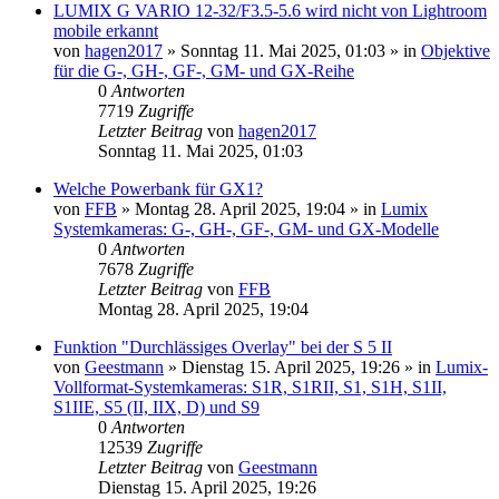
LUMIX G VARIO 12-32/F3.5-5.6 wird nicht von Lightroom
mobile erkannt
von
hagen2017
» Sonntag 11. Mai 2025, 01:03 » in
Objektive
für die G-, GH-, GF-, GM- und GX-Reihe
0
Antworten
7719
Zugriffe
Letzter Beitrag
von
hagen2017
Sonntag 11. Mai 2025, 01:03
Welche Powerbank für GX1?
von
FFB
» Montag 28. April 2025, 19:04 » in
Lumix
Systemkameras: G-, GH-, GF-, GM- und GX-Modelle
0
Antworten
7678
Zugriffe
Letzter Beitrag
von
FFB
Montag 28. April 2025, 19:04
Funktion "Durchlässiges Overlay" bei der S 5 II
von
Geestmann
» Dienstag 15. April 2025, 19:26 » in
Lumix-
Vollformat-Systemkameras: S1R, S1RII, S1, S1H, S1II,
S1IIE, S5 (II, IIX, D) und S9
0
Antworten
12539
Zugriffe
Letzter Beitrag
von
Geestmann
Dienstag 15. April 2025, 19:26