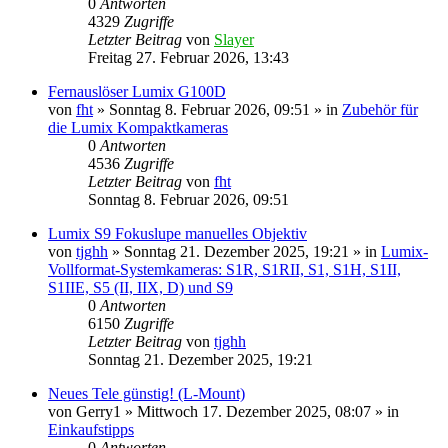
0
Antworten
4329
Zugriffe
Letzter Beitrag
von
Slayer
Freitag 27. Februar 2026, 13:43
Fernauslöser Lumix G100D
von
fht
» Sonntag 8. Februar 2026, 09:51 » in
Zubehör für
die Lumix Kompaktkameras
0
Antworten
4536
Zugriffe
Letzter Beitrag
von
fht
Sonntag 8. Februar 2026, 09:51
Lumix S9 Fokuslupe manuelles Objektiv
von
tjghh
» Sonntag 21. Dezember 2025, 19:21 » in
Lumix-
Vollformat-Systemkameras: S1R, S1RII, S1, S1H, S1II,
S1IIE, S5 (II, IIX, D) und S9
0
Antworten
6150
Zugriffe
Letzter Beitrag
von
tjghh
Sonntag 21. Dezember 2025, 19:21
Neues Tele günstig! (L-Mount)
von
Gerry1
» Mittwoch 17. Dezember 2025, 08:07 » in
Einkaufstipps
0
Antworten