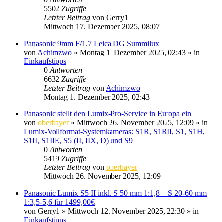
5502
Zugriffe
Letzter Beitrag
von
Gerry1
Mittwoch 17. Dezember 2025, 08:07
Panasonic 9mm F/1.7 Leica DG Summilux
von
Achimzwo
» Montag 1. Dezember 2025, 02:43 » in
Einkaufstipps
0
Antworten
6632
Zugriffe
Letzter Beitrag
von
Achimzwo
Montag 1. Dezember 2025, 02:43
Panasonic stellt den Lumix-Pro-Service in Europa ein
von
oberbayer
» Mittwoch 26. November 2025, 12:09 » in
Lumix-Vollformat-Systemkameras: S1R, S1RII, S1, S1H,
S1II, S1IIE, S5 (II, IIX, D) und S9
0
Antworten
5419
Zugriffe
Letzter Beitrag
von
oberbayer
Mittwoch 26. November 2025, 12:09
Panasonic Lumix S5 II inkl. S 50 mm 1:1,8 + S 20-60 mm
1:3,5-5,6 für 1499,00€
von
Gerry1
» Mittwoch 12. November 2025, 22:30 » in
Einkaufstipps