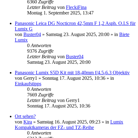
6360
Zugriffe
Letzter Beitrag
von
FleckiFina
Montag 1. September 2025, 13:47
Panasonic Leica DG Nocticron 42,5mm F 1,2 Asph. O.I.S für
Lumix G
von
Buster04
» Samstag 23. August 2025, 20:00 » in
Biete
Lumix
0
Antworten
9376
Zugriffe
Letzter Beitrag
von
Buster04
Samstag 23. August 2025, 20:00
Panasonic Lumix S5D Kit mit 18-40mm f/4.5-6.3 Objektiv
von
Gerry1
» Sonntag 17. August 2025, 10:36 » in
Einkaufstipps
0
Antworten
7669
Zugriffe
Letzter Beitrag
von
Gerry1
Sonntag 17. August 2025, 10:36
Ort sehen?
von
Kira
» Samstag 16. August 2025, 09:23 » in
Lumix
Kompaktkameras der FZ- und TZ-Reihe
0
Antworten