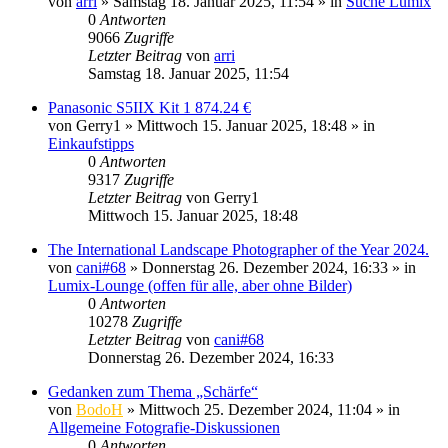
von
arri
» Samstag 18. Januar 2025, 11:54 » in
Suche Lumix
0
Antworten
9066
Zugriffe
Letzter Beitrag
von
arri
Samstag 18. Januar 2025, 11:54
Panasonic S5IIX Kit 1 874.24 €
von
Gerry1
» Mittwoch 15. Januar 2025, 18:48 » in
Einkaufstipps
0
Antworten
9317
Zugriffe
Letzter Beitrag
von
Gerry1
Mittwoch 15. Januar 2025, 18:48
The International Landscape Photographer of the Year 2024.
von
cani#68
» Donnerstag 26. Dezember 2024, 16:33 » in
Lumix-Lounge (offen für alle, aber ohne Bilder)
0
Antworten
10278
Zugriffe
Letzter Beitrag
von
cani#68
Donnerstag 26. Dezember 2024, 16:33
Gedanken zum Thema „Schärfe“
von
BodoH
» Mittwoch 25. Dezember 2024, 11:04 » in
Allgemeine Fotografie-Diskussionen
0
Antworten