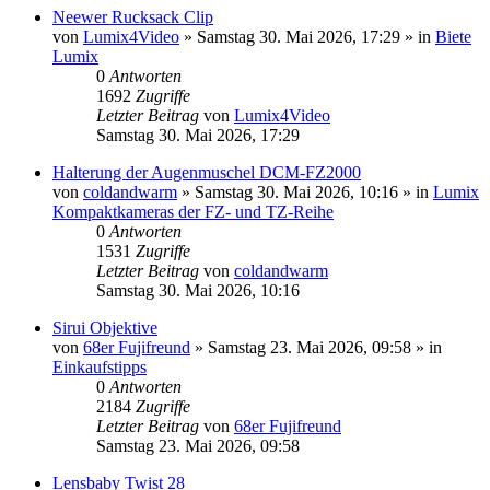
Neewer Rucksack Clip
von
Lumix4Video
» Samstag 30. Mai 2026, 17:29 » in
Biete
Lumix
0
Antworten
1692
Zugriffe
Letzter Beitrag
von
Lumix4Video
Samstag 30. Mai 2026, 17:29
Halterung der Augenmuschel DCM-FZ2000
von
coldandwarm
» Samstag 30. Mai 2026, 10:16 » in
Lumix
Kompaktkameras der FZ- und TZ-Reihe
0
Antworten
1531
Zugriffe
Letzter Beitrag
von
coldandwarm
Samstag 30. Mai 2026, 10:16
Sirui Objektive
von
68er Fujifreund
» Samstag 23. Mai 2026, 09:58 » in
Einkaufstipps
0
Antworten
2184
Zugriffe
Letzter Beitrag
von
68er Fujifreund
Samstag 23. Mai 2026, 09:58
Lensbaby Twist 28