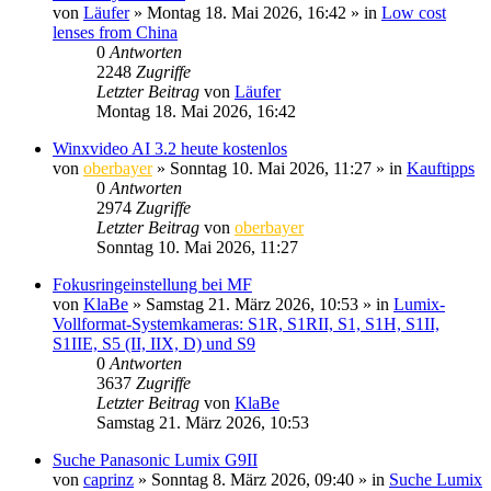
von
Läufer
» Montag 18. Mai 2026, 16:42 » in
Low cost
lenses from China
0
Antworten
2248
Zugriffe
Letzter Beitrag
von
Läufer
Montag 18. Mai 2026, 16:42
Winxvideo AI 3.2 heute kostenlos
von
oberbayer
» Sonntag 10. Mai 2026, 11:27 » in
Kauftipps
0
Antworten
2974
Zugriffe
Letzter Beitrag
von
oberbayer
Sonntag 10. Mai 2026, 11:27
Fokusringeinstellung bei MF
von
KlaBe
» Samstag 21. März 2026, 10:53 » in
Lumix-
Vollformat-Systemkameras: S1R, S1RII, S1, S1H, S1II,
S1IIE, S5 (II, IIX, D) und S9
0
Antworten
3637
Zugriffe
Letzter Beitrag
von
KlaBe
Samstag 21. März 2026, 10:53
Suche Panasonic Lumix G9II
von
caprinz
» Sonntag 8. März 2026, 09:40 » in
Suche Lumix