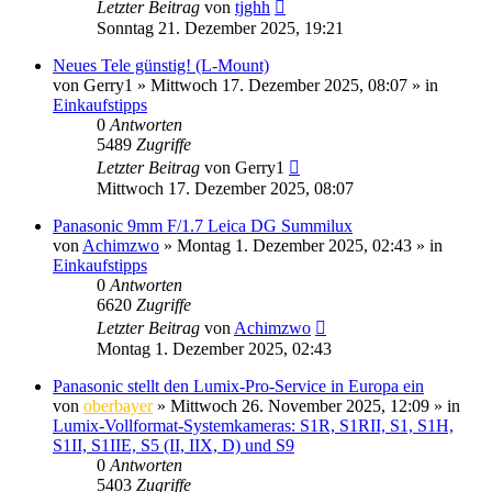
Letzter Beitrag
von
tjghh
Sonntag 21. Dezember 2025, 19:21
Neues Tele günstig! (L-Mount)
von
Gerry1
» Mittwoch 17. Dezember 2025, 08:07 » in
Einkaufstipps
0
Antworten
5489
Zugriffe
Letzter Beitrag
von
Gerry1
Mittwoch 17. Dezember 2025, 08:07
Panasonic 9mm F/1.7 Leica DG Summilux
von
Achimzwo
» Montag 1. Dezember 2025, 02:43 » in
Einkaufstipps
0
Antworten
6620
Zugriffe
Letzter Beitrag
von
Achimzwo
Montag 1. Dezember 2025, 02:43
Panasonic stellt den Lumix-Pro-Service in Europa ein
von
oberbayer
» Mittwoch 26. November 2025, 12:09 » in
Lumix-Vollformat-Systemkameras: S1R, S1RII, S1, S1H,
S1II, S1IIE, S5 (II, IIX, D) und S9
0
Antworten
5403
Zugriffe