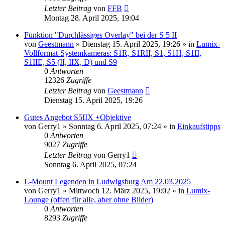
Letzter Beitrag
von
FFB
Montag 28. April 2025, 19:04
Funktion "Durchlässiges Overlay" bei der S 5 II
von
Geestmann
» Dienstag 15. April 2025, 19:26 » in
Lumix-
Vollformat-Systemkameras: S1R, S1RII, S1, S1H, S1II,
S1IIE, S5 (II, IIX, D) und S9
0
Antworten
12326
Zugriffe
Letzter Beitrag
von
Geestmann
Dienstag 15. April 2025, 19:26
Gutes Angebot S5IIX +Objektive
von
Gerry1
» Sonntag 6. April 2025, 07:24 » in
Einkaufstipps
0
Antworten
9027
Zugriffe
Letzter Beitrag
von
Gerry1
Sonntag 6. April 2025, 07:24
L-Mount Legenden in Ludwigsburg Am 22.03.2025
von
Gerry1
» Mittwoch 12. März 2025, 19:02 » in
Lumix-
Lounge (offen für alle, aber ohne Bilder)
0
Antworten
8293
Zugriffe