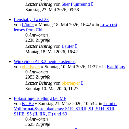
Letzter Beitrag
von
68er Fujifreund
Samstag 23. Mai 2026, 09:58
Lensbaby Twist 28
von
Läufer
» Montag 18. Mai 2026, 16:42 » in
Low cost
lenses from China
0
Antworten
2238
Zugriffe
Letzter Beitrag
von
Läufer
Montag 18. Mai 2026, 16:42
Winxvideo AI 3.2 heute kostenlos
von
oberbayer
» Sonntag 10. Mai 2026, 11:27 » in
Kauftipps
0
Antworten
2953
Zugriffe
Letzter Beitrag
von
oberbayer
Sonntag 10. Mai 2026, 11:27
Fokusringeinstellung bei MF
von
KlaBe
» Samstag 21. März 2026, 10:53 » in
Lumix-
Vollformat-Systemkameras: S1R, S1RII, S1, S1H, S1II,
S1IIE, S5 (II, IIX, D) und S9
0
Antworten
3625
Zugriffe