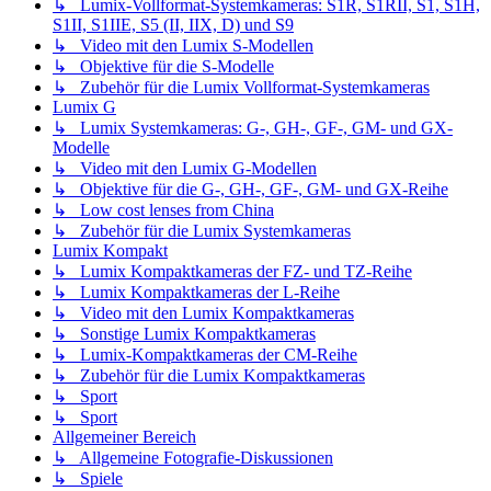
↳ Lumix-Vollformat-Systemkameras: S1R, S1RII, S1, S1H,
S1II, S1IIE, S5 (II, IIX, D) und S9
↳ Video mit den Lumix S-Modellen
↳ Objektive für die S-Modelle
↳ Zubehör für die Lumix Vollformat-Systemkameras
Lumix G
↳ Lumix Systemkameras: G-, GH-, GF-, GM- und GX-
Modelle
↳ Video mit den Lumix G-Modellen
↳ Objektive für die G-, GH-, GF-, GM- und GX-Reihe
↳ Low cost lenses from China
↳ Zubehör für die Lumix Systemkameras
Lumix Kompakt
↳ Lumix Kompaktkameras der FZ- und TZ-Reihe
↳ Lumix Kompaktkameras der L-Reihe
↳ Video mit den Lumix Kompaktkameras
↳ Sonstige Lumix Kompaktkameras
↳ Lumix-Kompaktkameras der CM-Reihe
↳ Zubehör für die Lumix Kompaktkameras
↳ Sport
↳ Sport
Allgemeiner Bereich
↳ Allgemeine Fotografie-Diskussionen
↳ Spiele