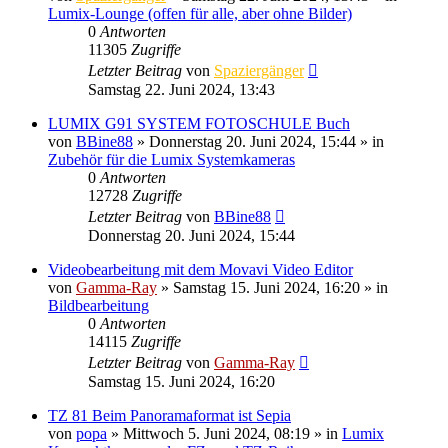
Lumix-Lounge (offen für alle, aber ohne Bilder)
0
Antworten
11305
Zugriffe
Letzter Beitrag
von
Spaziergänger
Samstag 22. Juni 2024, 13:43
LUMIX G91 SYSTEM FOTOSCHULE Buch
von
BBine88
» Donnerstag 20. Juni 2024, 15:44 » in
Zubehör für die Lumix Systemkameras
0
Antworten
12728
Zugriffe
Letzter Beitrag
von
BBine88
Donnerstag 20. Juni 2024, 15:44
Videobearbeitung mit dem Movavi Video Editor
von
Gamma-Ray
» Samstag 15. Juni 2024, 16:20 » in
Bildbearbeitung
0
Antworten
14115
Zugriffe
Letzter Beitrag
von
Gamma-Ray
Samstag 15. Juni 2024, 16:20
TZ 81 Beim Panoramaformat ist Sepia
von
popa
» Mittwoch 5. Juni 2024, 08:19 » in
Lumix