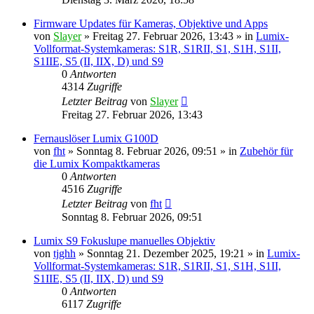
Firmware Updates für Kameras, Objektive und Apps
von
Slayer
» Freitag 27. Februar 2026, 13:43 » in
Lumix-
Vollformat-Systemkameras: S1R, S1RII, S1, S1H, S1II,
S1IIE, S5 (II, IIX, D) und S9
0
Antworten
4314
Zugriffe
Letzter Beitrag
von
Slayer
Freitag 27. Februar 2026, 13:43
Fernauslöser Lumix G100D
von
fht
» Sonntag 8. Februar 2026, 09:51 » in
Zubehör für
die Lumix Kompaktkameras
0
Antworten
4516
Zugriffe
Letzter Beitrag
von
fht
Sonntag 8. Februar 2026, 09:51
Lumix S9 Fokuslupe manuelles Objektiv
von
tjghh
» Sonntag 21. Dezember 2025, 19:21 » in
Lumix-
Vollformat-Systemkameras: S1R, S1RII, S1, S1H, S1II,
S1IIE, S5 (II, IIX, D) und S9
0
Antworten
6117
Zugriffe