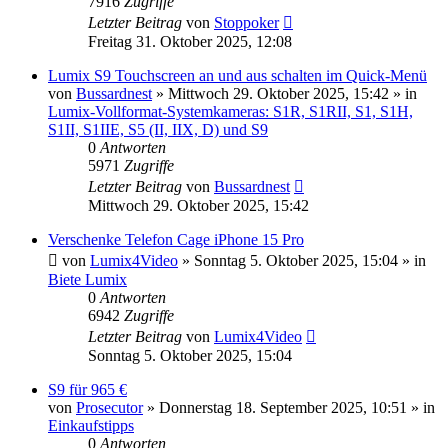
7916
Zugriffe
Letzter Beitrag
von
Stoppoker
Freitag 31. Oktober 2025, 12:08
Lumix S9 Touchscreen an und aus schalten im Quick-Menü
von
Bussardnest
» Mittwoch 29. Oktober 2025, 15:42 » in
Lumix-Vollformat-Systemkameras: S1R, S1RII, S1, S1H,
S1II, S1IIE, S5 (II, IIX, D) und S9
0
Antworten
5971
Zugriffe
Letzter Beitrag
von
Bussardnest
Mittwoch 29. Oktober 2025, 15:42
Verschenke Telefon Cage iPhone 15 Pro
von
Lumix4Video
» Sonntag 5. Oktober 2025, 15:04 » in
Biete Lumix
0
Antworten
6942
Zugriffe
Letzter Beitrag
von
Lumix4Video
Sonntag 5. Oktober 2025, 15:04
S9 für 965 €
von
Prosecutor
» Donnerstag 18. September 2025, 10:51 » in
Einkaufstipps
0
Antworten