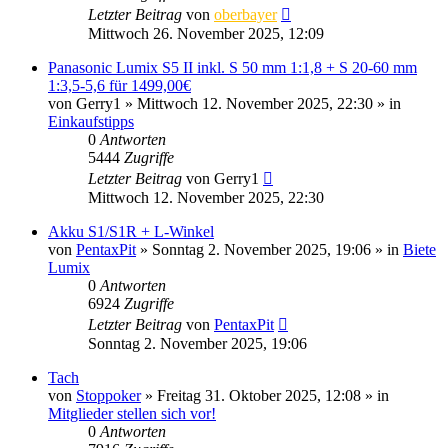
Letzter Beitrag
von
oberbayer
Mittwoch 26. November 2025, 12:09
Panasonic Lumix S5 II inkl. S 50 mm 1:1,8 + S 20-60 mm
1:3,5-5,6 für 1499,00€
von
Gerry1
» Mittwoch 12. November 2025, 22:30 » in
Einkaufstipps
0
Antworten
5444
Zugriffe
Letzter Beitrag
von
Gerry1
Mittwoch 12. November 2025, 22:30
Akku S1/S1R + L-Winkel
von
PentaxPit
» Sonntag 2. November 2025, 19:06 » in
Biete
Lumix
0
Antworten
6924
Zugriffe
Letzter Beitrag
von
PentaxPit
Sonntag 2. November 2025, 19:06
Tach
von
Stoppoker
» Freitag 31. Oktober 2025, 12:08 » in
Mitglieder stellen sich vor!
0
Antworten