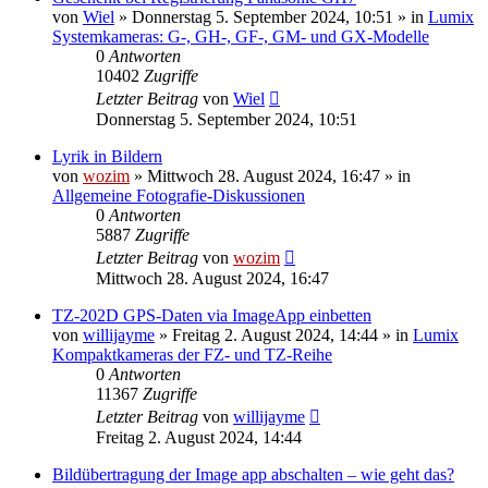
von
Wiel
» Donnerstag 5. September 2024, 10:51 » in
Lumix
Systemkameras: G-, GH-, GF-, GM- und GX-Modelle
0
Antworten
10402
Zugriffe
Letzter Beitrag
von
Wiel
Donnerstag 5. September 2024, 10:51
Lyrik in Bildern
von
wozim
» Mittwoch 28. August 2024, 16:47 » in
Allgemeine Fotografie-Diskussionen
0
Antworten
5887
Zugriffe
Letzter Beitrag
von
wozim
Mittwoch 28. August 2024, 16:47
TZ-202D GPS-Daten via ImageApp einbetten
von
willijayme
» Freitag 2. August 2024, 14:44 » in
Lumix
Kompaktkameras der FZ- und TZ-Reihe
0
Antworten
11367
Zugriffe
Letzter Beitrag
von
willijayme
Freitag 2. August 2024, 14:44
Bildübertragung der Image app abschalten – wie geht das?