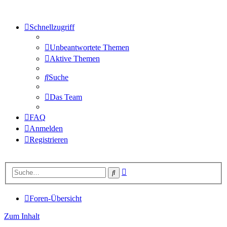
Schnellzugriff
Unbeantwortete Themen
Aktive Themen
Suche
Das Team
FAQ
Anmelden
Registrieren
Erweiterte
Suche
Suche
Foren-Übersicht
Zum Inhalt