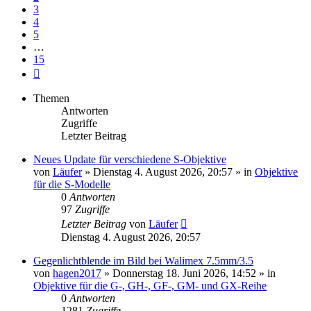
3
4
5
…
15
Nächste
Themen
Antworten
Zugriffe
Letzter Beitrag
Neues Update für verschiedene S-Objektive
von
Läufer
» Dienstag 4. August 2026, 20:57 » in
Objektive
für die S-Modelle
0
Antworten
97
Zugriffe
Letzter Beitrag
von
Läufer
Dienstag 4. August 2026, 20:57
Gegenlichtblende im Bild bei Walimex 7.5mm/3.5
von
hagen2017
» Donnerstag 18. Juni 2026, 14:52 » in
Objektive für die G-, GH-, GF-, GM- und GX-Reihe
0
Antworten
1281
Zugriffe