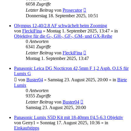
6058
Zugriffe
Letzter Beitrag
von
Prosecutor
Donnerstag 18. September 2025, 10:51
Olympus 12-40/2.8 AF schwächelt beim Zooming
von
FleckiFina
» Montag 1. September 2025, 13:47 » in
Objektive für die G-, GH-, GF-, GM- und GX-Reihe
0
Antworten
6341
Zugriffe
Letzter Beitrag
von
FleckiFina
Montag 1. September 2025, 13:47
Panasonic Leica DG Nocticron 42,5mm F 1,2 Asph. O.I.S für
Lumix G
von
Buster04
» Samstag 23. August 2025, 20:00 » in
Biete
Lumix
0
Antworten
9355
Zugriffe
Letzter Beitrag
von
Buster04
Samstag 23. August 2025, 20:00
Panasonic Lumix S5D Kit mit 18-40mm f/4.5-6.3 Objektiv
von
Gerry1
» Sonntag 17. August 2025, 10:36 » in
Einkaufstipps