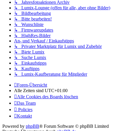
↳ Jahresfotoaktionen Archiv
↳ Lumix-Lounge (offen für alle, aber ohne Bilder)
↳ Bildbearbeitung
↳ Bitte bearbeiten!
↳ Wunschliste
↳ Firmwareupdates
↳ HighRes-Bilder
An- und Verkauf / Einkaufstipps
↳ Privater Marktplatz für Lumix und Zubehör
↳ Biete Lumix
↳ Suche Lumix
↳ Einkaufstipps
↳ Kauftipps
↳ Lumix-Kaufberatung für Mitglieder
Foren-Übersicht
Alle Zeiten sind
UTC+01:00
Alle Cookies des Boards löschen
Das Team
Policies
Kontakt
Powered by
phpBB
® Forum Software © phpBB Limited