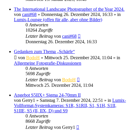
The International Landscape Photographer of the Year 2024.
von
cani#68
» Donnerstag 26. Dezember 2024, 16:33 » in
Lumix-Lounge (offen für alle, aber ohne Bilder)
0
Antworten
10264
Zugriffe
Letzter Beitrag
von
cani#68
Donnerstag 26. Dezember 2024, 16:33
Gedanken zum Thema „Schärfe“
von
BodoH
» Mittwoch 25. Dezember 2024, 11:04 » in
Allgemeine Fotografie-Diskussionen
0
Antworten
5698
Zugriffe
Letzter Beitrag
von
BodoH
Mittwoch 25. Dezember 2024, 11:04
Angebot S5IIX+ Sigma 24-70mm II
von
Gerry1
» Samstag 7. Dezember 2024, 22:51 » in
Lumix-
Vollformat-Systemkameras: S1R, S1RII, S1, S1H, S1II,
S1IIE, S5 (II, IIX, D) und S9
0
Antworten
8668
Zugriffe
Letzter Beitrag
von
Gerry1