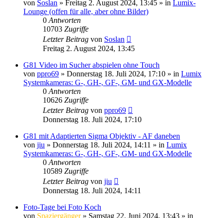
von
Soslan
» Freitag 2. August 2024, 13:45 » in
Lumix-
Lounge (offen für alle, aber ohne Bilder)
0
Antworten
10703
Zugriffe
Letzter Beitrag
von
Soslan
Freitag 2. August 2024, 13:45
G81 Video im Sucher abspielen ohne Touch
von
ppro69
» Donnerstag 18. Juli 2024, 17:10 » in
Lumix
Systemkameras: G-, GH-, GF-, GM- und GX-Modelle
0
Antworten
10626
Zugriffe
Letzter Beitrag
von
ppro69
Donnerstag 18. Juli 2024, 17:10
G81 mit Adaptierten Sigma Objektiv - AF daneben
von
jiu
» Donnerstag 18. Juli 2024, 14:11 » in
Lumix
Systemkameras: G-, GH-, GF-, GM- und GX-Modelle
0
Antworten
10589
Zugriffe
Letzter Beitrag
von
jiu
Donnerstag 18. Juli 2024, 14:11
Foto-Tage bei Foto Koch
von
Spaziergänger
» Samstag 22. Juni 2024, 13:43 » in