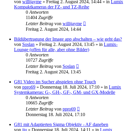
von
willijayme
» Freitag 2. August 2024, 14:44 » in
Lumix
Kompaktkameras der FZ- und TZ-Reihe
0
Antworten
11404
Zugriffe
Letzter Beitrag
von
willijayme
Freitag 2. August 2024, 14:44
Bildübertragung der Image app abschalten – wie geht das?
von
Soslan
» Freitag 2. August 2024, 13:45 » in
Lumix-
Lounge (offen für alle, aber ohne Bilder)
0
Antworten
10727
Zugriffe
Letzter Beitrag
von
Soslan
Freitag 2. August 2024, 13:45
G81 Video im Sucher abspielen ohne Touch
von
ppro69
» Donnerstag 18. Juli 2024, 17:10 » in
Lumix
Systemkameras: G-, GH-, GF-, GM- und GX-Modelle
0
Antworten
10665
Zugriffe
Letzter Beitrag
von
ppro69
Donnerstag 18. Juli 2024, 17:10
G81 mit Adaptierten Sigma Objektiv - AF daneben
von
jiu
» Donnerstag 18. Juli 2024, 14:11 » in
Lumix