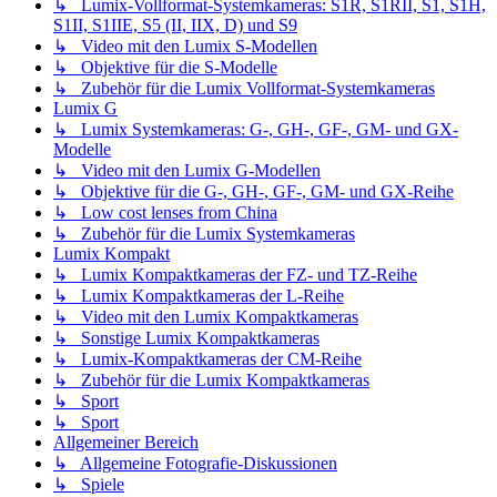
↳ Lumix-Vollformat-Systemkameras: S1R, S1RII, S1, S1H,
S1II, S1IIE, S5 (II, IIX, D) und S9
↳ Video mit den Lumix S-Modellen
↳ Objektive für die S-Modelle
↳ Zubehör für die Lumix Vollformat-Systemkameras
Lumix G
↳ Lumix Systemkameras: G-, GH-, GF-, GM- und GX-
Modelle
↳ Video mit den Lumix G-Modellen
↳ Objektive für die G-, GH-, GF-, GM- und GX-Reihe
↳ Low cost lenses from China
↳ Zubehör für die Lumix Systemkameras
Lumix Kompakt
↳ Lumix Kompaktkameras der FZ- und TZ-Reihe
↳ Lumix Kompaktkameras der L-Reihe
↳ Video mit den Lumix Kompaktkameras
↳ Sonstige Lumix Kompaktkameras
↳ Lumix-Kompaktkameras der CM-Reihe
↳ Zubehör für die Lumix Kompaktkameras
↳ Sport
↳ Sport
Allgemeiner Bereich
↳ Allgemeine Fotografie-Diskussionen
↳ Spiele