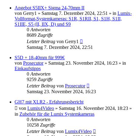
Angebot S5IIX+ Sigma 24-70mm II
von
Gerry1
» Samstag 7. Dezember 2024, 22:51 » in
Lumix-
Vollformat-Systemkameras: S1R, S1RII, S1, S1H, S1II,
S1IIE, S5 (II, IIX, D) und S9
0
Antworten
8689
Zugriffe
Letzter Beitrag
von
Gerry1
Samstag 7. Dezember 2024, 22:51
S5D + 18-40mm für 999€
von
Prosecutor
» Samstag 23. November 2024, 16:23 » in
Einkaufstipps
0
Antworten
9259
Zugriffe
Letzter Beitrag
von
Prosecutor
Samstag 23. November 2024, 16:23
GH7 mit XLR2 - Erfahrungsbericht
von
Lumix4Video
» Samstag 16. November 2024, 18:23 »
in
Zubehör für die Lumix Systemkameras
0
Antworten
10258
Zugriffe
Letzter Beitrag
von
Lumix4Video