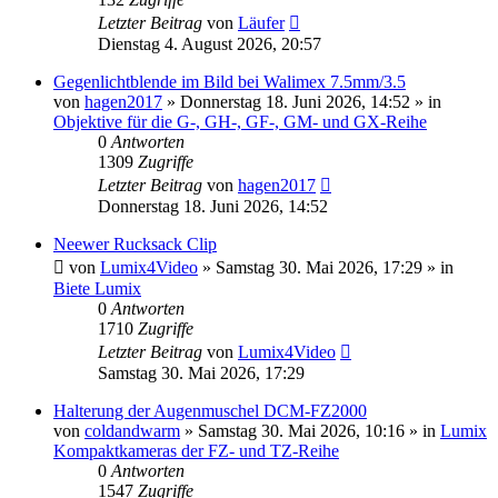
Letzter Beitrag
von
Läufer
Dienstag 4. August 2026, 20:57
Gegenlichtblende im Bild bei Walimex 7.5mm/3.5
von
hagen2017
» Donnerstag 18. Juni 2026, 14:52 » in
Objektive für die G-, GH-, GF-, GM- und GX-Reihe
0
Antworten
1309
Zugriffe
Letzter Beitrag
von
hagen2017
Donnerstag 18. Juni 2026, 14:52
Neewer Rucksack Clip
von
Lumix4Video
» Samstag 30. Mai 2026, 17:29 » in
Biete Lumix
0
Antworten
1710
Zugriffe
Letzter Beitrag
von
Lumix4Video
Samstag 30. Mai 2026, 17:29
Halterung der Augenmuschel DCM-FZ2000
von
coldandwarm
» Samstag 30. Mai 2026, 10:16 » in
Lumix
Kompaktkameras der FZ- und TZ-Reihe
0
Antworten
1547
Zugriffe