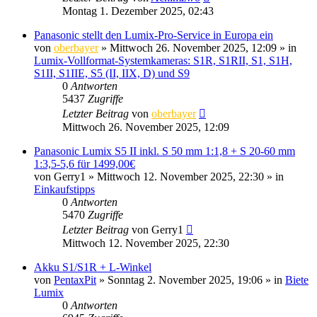
Montag 1. Dezember 2025, 02:43
Panasonic stellt den Lumix-Pro-Service in Europa ein
von
oberbayer
» Mittwoch 26. November 2025, 12:09 » in
Lumix-Vollformat-Systemkameras: S1R, S1RII, S1, S1H,
S1II, S1IIE, S5 (II, IIX, D) und S9
0
Antworten
5437
Zugriffe
Letzter Beitrag
von
oberbayer
Mittwoch 26. November 2025, 12:09
Panasonic Lumix S5 II inkl. S 50 mm 1:1,8 + S 20-60 mm
1:3,5-5,6 für 1499,00€
von
Gerry1
» Mittwoch 12. November 2025, 22:30 » in
Einkaufstipps
0
Antworten
5470
Zugriffe
Letzter Beitrag
von
Gerry1
Mittwoch 12. November 2025, 22:30
Akku S1/S1R + L-Winkel
von
PentaxPit
» Sonntag 2. November 2025, 19:06 » in
Biete
Lumix
0
Antworten