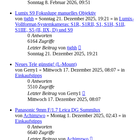
Sonntag 8. Februar 2026, 09:51
Lumix S9 Fokuslupe manuelles Objektiv
von
tjghh
» Sonntag 21. Dezember 2025, 19:21 » in
Lumix-
Vollformat-Systemkameras: S1R, S1RII, S1, S1H, S1II,
S1IIE, S5 (II, IIX, D) und S9
0
Antworten
6164
Zugriffe
Letzter Beitrag
von
tjghh
Sonntag 21. Dezember 2025, 19:21
Neues Tele günstig! (L-Mount)
von
Gerry1
» Mittwoch 17. Dezember 2025, 08:07 » in
Einkaufstipps
0
Antworten
5510
Zugriffe
Letzter Beitrag
von
Gerry1
Mittwoch 17. Dezember 2025, 08:07
Panasonic 9mm F/1.7 Leica DG Summilux
von
Achimzwo
» Montag 1. Dezember 2025, 02:43 » in
Einkaufstipps
0
Antworten
6640
Zugriffe
Letzter Beitrag
von
Achimzwo