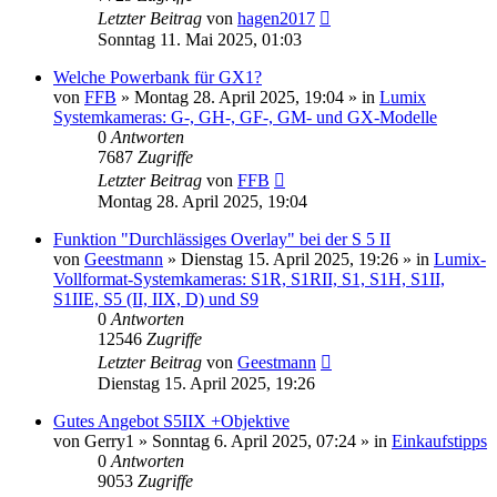
Letzter Beitrag
von
hagen2017
Sonntag 11. Mai 2025, 01:03
Welche Powerbank für GX1?
von
FFB
» Montag 28. April 2025, 19:04 » in
Lumix
Systemkameras: G-, GH-, GF-, GM- und GX-Modelle
0
Antworten
7687
Zugriffe
Letzter Beitrag
von
FFB
Montag 28. April 2025, 19:04
Funktion "Durchlässiges Overlay" bei der S 5 II
von
Geestmann
» Dienstag 15. April 2025, 19:26 » in
Lumix-
Vollformat-Systemkameras: S1R, S1RII, S1, S1H, S1II,
S1IIE, S5 (II, IIX, D) und S9
0
Antworten
12546
Zugriffe
Letzter Beitrag
von
Geestmann
Dienstag 15. April 2025, 19:26
Gutes Angebot S5IIX +Objektive
von
Gerry1
» Sonntag 6. April 2025, 07:24 » in
Einkaufstipps
0
Antworten
9053
Zugriffe