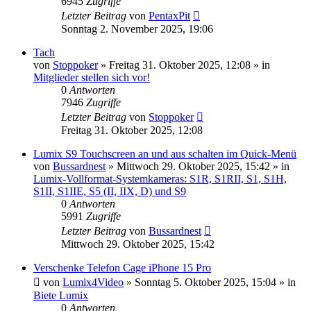
6945
Zugriffe
Letzter Beitrag
von
PentaxPit
Sonntag 2. November 2025, 19:06
Tach
von
Stoppoker
» Freitag 31. Oktober 2025, 12:08 » in
Mitglieder stellen sich vor!
0
Antworten
7946
Zugriffe
Letzter Beitrag
von
Stoppoker
Freitag 31. Oktober 2025, 12:08
Lumix S9 Touchscreen an und aus schalten im Quick-Menü
von
Bussardnest
» Mittwoch 29. Oktober 2025, 15:42 » in
Lumix-Vollformat-Systemkameras: S1R, S1RII, S1, S1H,
S1II, S1IIE, S5 (II, IIX, D) und S9
0
Antworten
5991
Zugriffe
Letzter Beitrag
von
Bussardnest
Mittwoch 29. Oktober 2025, 15:42
Verschenke Telefon Cage iPhone 15 Pro
von
Lumix4Video
» Sonntag 5. Oktober 2025, 15:04 » in
Biete Lumix
0
Antworten