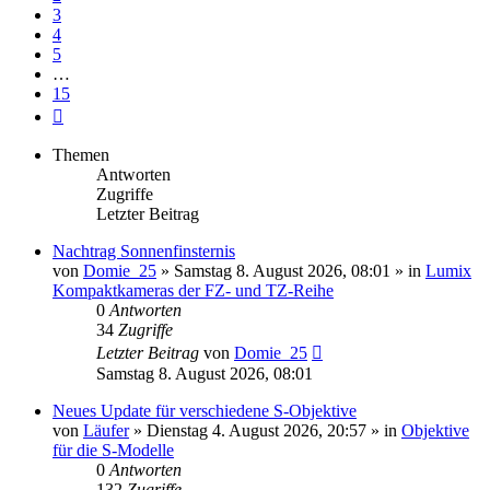
3
4
5
…
15
Nächste
Themen
Antworten
Zugriffe
Letzter Beitrag
Nachtrag Sonnenfinsternis
von
Domie_25
» Samstag 8. August 2026, 08:01 » in
Lumix
Kompaktkameras der FZ- und TZ-Reihe
0
Antworten
34
Zugriffe
Letzter Beitrag
von
Domie_25
Samstag 8. August 2026, 08:01
Neues Update für verschiedene S-Objektive
von
Läufer
» Dienstag 4. August 2026, 20:57 » in
Objektive
für die S-Modelle
0
Antworten
132
Zugriffe