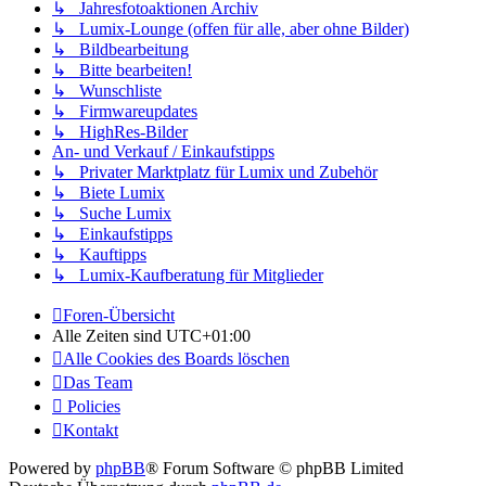
↳ Jahresfotoaktionen Archiv
↳ Lumix-Lounge (offen für alle, aber ohne Bilder)
↳ Bildbearbeitung
↳ Bitte bearbeiten!
↳ Wunschliste
↳ Firmwareupdates
↳ HighRes-Bilder
An- und Verkauf / Einkaufstipps
↳ Privater Marktplatz für Lumix und Zubehör
↳ Biete Lumix
↳ Suche Lumix
↳ Einkaufstipps
↳ Kauftipps
↳ Lumix-Kaufberatung für Mitglieder
Foren-Übersicht
Alle Zeiten sind
UTC+01:00
Alle Cookies des Boards löschen
Das Team
Policies
Kontakt
Powered by
phpBB
® Forum Software © phpBB Limited