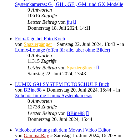
Systemkameras: G-, GH-, GF-, GM- und GX-Modelle
0
Antworten
10616
Zugriffe
Letzter Beitrag
von
jiu
Donnerstag 18. Juli 2024, 14:11
Foto-Tage bei Foto Koch
von
Spaziergänger
» Samstag 22. Juni 2024, 13:43 » in
Lumix-Lounge (offen für alle, aber ohne Bilder)
0
Antworten
11315
Zugriffe
Letzter Beitrag
von
Spaziergänger
Samstag 22. Juni 2024, 13:43
LUMIX G91 SYSTEM FOTOSCHULE Buch
von
BBine88
» Donnerstag 20. Juni 2024, 15:44 » in
Zubehör für die Lumix Systemkameras
0
Antworten
12738
Zugriffe
Letzter Beitrag
von
BBine88
Donnerstag 20. Juni 2024, 15:44
Videobearbeitung mit dem Movavi Video Editor
von
Gamma-Ray
» Samstag 15. Juni 2024, 16:20 » in