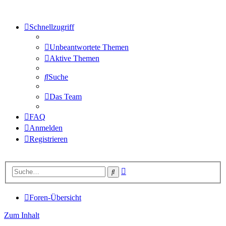
Schnellzugriff
Unbeantwortete Themen
Aktive Themen
Suche
Das Team
FAQ
Anmelden
Registrieren
Erweiterte
Suche
Suche
Foren-Übersicht
Zum Inhalt