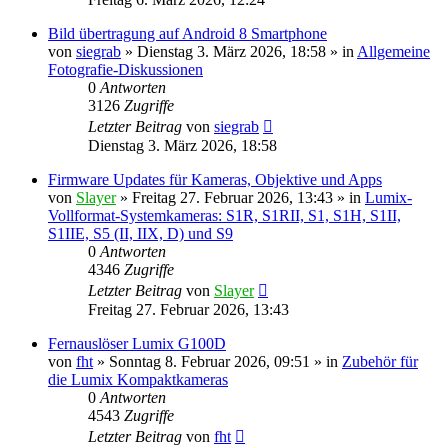
Bild übertragung auf Android 8 Smartphone
von
siegrab
» Dienstag 3. März 2026, 18:58 » in
Allgemeine
Fotografie-Diskussionen
0
Antworten
3126
Zugriffe
Letzter Beitrag
von
siegrab
Dienstag 3. März 2026, 18:58
Firmware Updates für Kameras, Objektive und Apps
von
Slayer
» Freitag 27. Februar 2026, 13:43 » in
Lumix-
Vollformat-Systemkameras: S1R, S1RII, S1, S1H, S1II,
S1IIE, S5 (II, IIX, D) und S9
0
Antworten
4346
Zugriffe
Letzter Beitrag
von
Slayer
Freitag 27. Februar 2026, 13:43
Fernauslöser Lumix G100D
von
fht
» Sonntag 8. Februar 2026, 09:51 » in
Zubehör für
die Lumix Kompaktkameras
0
Antworten
4543
Zugriffe
Letzter Beitrag
von
fht