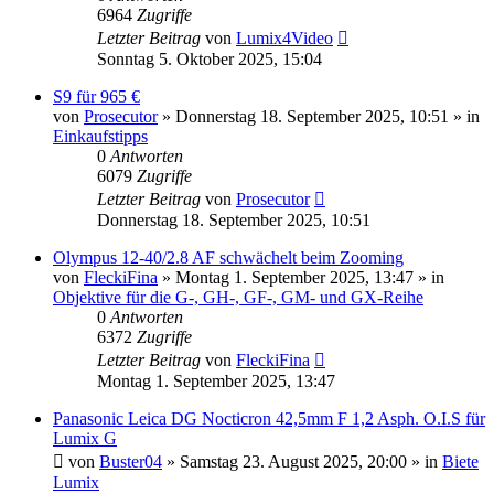
6964
Zugriffe
Letzter Beitrag
von
Lumix4Video
Sonntag 5. Oktober 2025, 15:04
S9 für 965 €
von
Prosecutor
» Donnerstag 18. September 2025, 10:51 » in
Einkaufstipps
0
Antworten
6079
Zugriffe
Letzter Beitrag
von
Prosecutor
Donnerstag 18. September 2025, 10:51
Olympus 12-40/2.8 AF schwächelt beim Zooming
von
FleckiFina
» Montag 1. September 2025, 13:47 » in
Objektive für die G-, GH-, GF-, GM- und GX-Reihe
0
Antworten
6372
Zugriffe
Letzter Beitrag
von
FleckiFina
Montag 1. September 2025, 13:47
Panasonic Leica DG Nocticron 42,5mm F 1,2 Asph. O.I.S für
Lumix G
von
Buster04
» Samstag 23. August 2025, 20:00 » in
Biete
Lumix