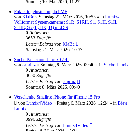
Sonntag 10. Mai 2026, 11:27
Fokusringeinstellung bei MF
von
KlaBe
» Samstag 21. März 2026, 10:53 » in
Lumix-
Vollformat-Systemkameras: S1R, S1RII, S1, S1H, S1II,
S1IIE, S5 (II, IIX, D) und S9
0
Antworten
3653
Zugriffe
Letzter Beitrag
von
KlaBe
Samstag 21. März 2026, 10:53
Suche Panasonic Lumix G9II
von
caprinz
» Sonntag 8. März 2026, 09:40 » in
Suche Lumix
0
Antworten
3650
Zugriffe
Letzter Beitrag
von
caprinz
Sonntag 8. März 2026, 09:40
Verschenke Smallrig iPhone für iPhone 15 Pro
von
Lumix4Video
» Freitag 6. März 2026, 12:24 » in
Biete
Lumix
0
Antworten
3996
Zugriffe
Letzter Beitrag
von
Lumix4Video
Freitag 6. März 2026, 12:24