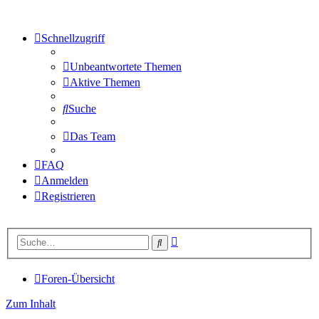
Schnellzugriff
Unbeantwortete Themen
Aktive Themen
Suche
Das Team
FAQ
Anmelden
Registrieren
Erweiterte
Suche
Suche
Foren-Übersicht
Zum Inhalt