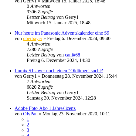
von
Gerry1
» Mittwoch 15. Januar 2025, 18:48
0
Antworten
9306
Zugriffe
Letzter Beitrag
von
Gerry1
Mittwoch 15. Januar 2025, 18:48
Nur heute im Panasonic Adventskalender eine S9
von
oberbayer
» Freitag 6. Dezember 2024, 09:40
4
Antworten
7280
Zugriffe
Letzter Beitrag
von
cani#68
Freitag 6. Dezember 2024, 14:30
Lumix S1 - wer noch einen "Oldtimer" sucht?
von
Gerry1
» Donnerstag 28. November 2024, 15:44
7
Antworten
6820
Zugriffe
Letzter Beitrag
von
Gerry1
Samstag 30. November 2024, 12:28
Adobe Foto-Abo 1 Jahreslizenz
von
OlyPan
» Montag 23. November 2020, 10:11
1
2
3
4