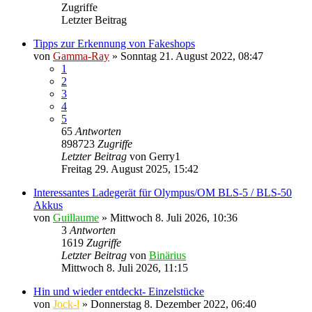
Zugriffe
Letzter Beitrag
Tipps zur Erkennung von Fakeshops
von
Gamma-Ray
» Sonntag 21. August 2022, 08:47
1
2
3
4
5
65
Antworten
898723
Zugriffe
Letzter Beitrag
von
Gerry1
Freitag 29. August 2025, 15:42
Interessantes Ladegerät für Olympus/OM BLS-5 / BLS-50
Akkus
von
Guillaume
» Mittwoch 8. Juli 2026, 10:36
3
Antworten
1619
Zugriffe
Letzter Beitrag
von
Binärius
Mittwoch 8. Juli 2026, 11:15
Hin und wieder entdeckt- Einzelstücke
von
Jock-l
» Donnerstag 8. Dezember 2022, 06:40