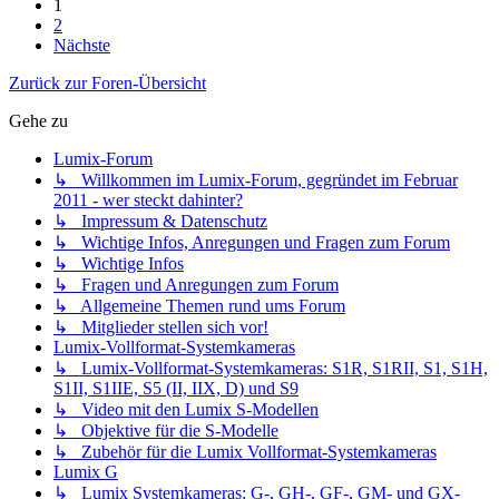
1
2
Nächste
Zurück zur Foren-Übersicht
Gehe zu
Lumix-Forum
↳ Willkommen im Lumix-Forum, gegründet im Februar
2011 - wer steckt dahinter?
↳ Impressum & Datenschutz
↳ Wichtige Infos, Anregungen und Fragen zum Forum
↳ Wichtige Infos
↳ Fragen und Anregungen zum Forum
↳ Allgemeine Themen rund ums Forum
↳ Mitglieder stellen sich vor!
Lumix-Vollformat-Systemkameras
↳ Lumix-Vollformat-Systemkameras: S1R, S1RII, S1, S1H,
S1II, S1IIE, S5 (II, IIX, D) und S9
↳ Video mit den Lumix S-Modellen
↳ Objektive für die S-Modelle
↳ Zubehör für die Lumix Vollformat-Systemkameras
Lumix G
↳ Lumix Systemkameras: G-, GH-, GF-, GM- und GX-