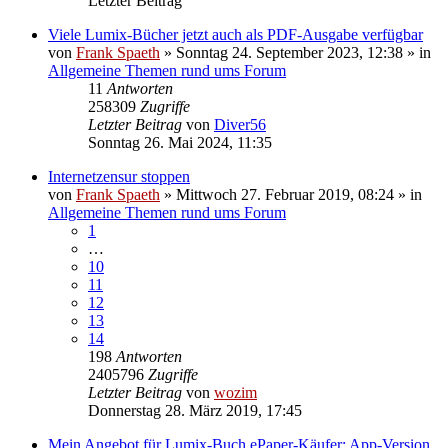
Letzter Beitrag
Viele Lumix-Bücher jetzt auch als PDF-Ausgabe verfügbar
von
Frank Spaeth
» Sonntag 24. September 2023, 12:38 » in
Allgemeine Themen rund ums Forum
11
Antworten
258309
Zugriffe
Letzter Beitrag
von
Diver56
Sonntag 26. Mai 2024, 11:35
Internetzensur stoppen
von
Frank Spaeth
» Mittwoch 27. Februar 2019, 08:24 » in
Allgemeine Themen rund ums Forum
1
…
10
11
12
13
14
198
Antworten
2405796
Zugriffe
Letzter Beitrag
von
wozim
Donnerstag 28. März 2019, 17:45
Mein Angebot für Lumix-Buch ePaper-Käufer: App-Version