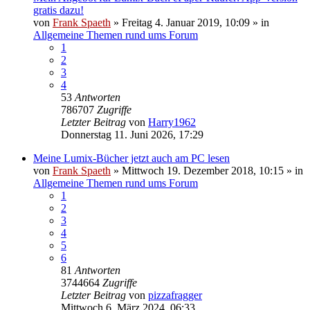
gratis dazu!
von
Frank Spaeth
» Freitag 4. Januar 2019, 10:09 » in
Allgemeine Themen rund ums Forum
1
2
3
4
53
Antworten
786707
Zugriffe
Letzter Beitrag
von
Harry1962
Donnerstag 11. Juni 2026, 17:29
Meine Lumix-Bücher jetzt auch am PC lesen
von
Frank Spaeth
» Mittwoch 19. Dezember 2018, 10:15 » in
Allgemeine Themen rund ums Forum
1
2
3
4
5
6
81
Antworten
3744664
Zugriffe
Letzter Beitrag
von
pizzafragger
Mittwoch 6. März 2024, 06:33