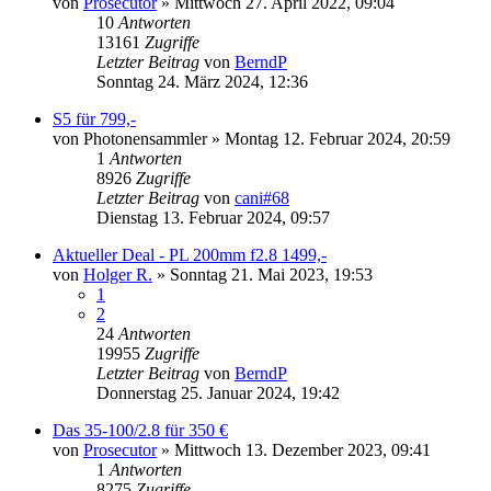
von
Prosecutor
» Mittwoch 27. April 2022, 09:04
10
Antworten
13161
Zugriffe
Letzter Beitrag
von
BerndP
Sonntag 24. März 2024, 12:36
S5 für 799,-
von
Photonensammler
» Montag 12. Februar 2024, 20:59
1
Antworten
8926
Zugriffe
Letzter Beitrag
von
cani#68
Dienstag 13. Februar 2024, 09:57
Aktueller Deal - PL 200mm f2.8 1499,-
von
Holger R.
» Sonntag 21. Mai 2023, 19:53
1
2
24
Antworten
19955
Zugriffe
Letzter Beitrag
von
BerndP
Donnerstag 25. Januar 2024, 19:42
Das 35-100/2.8 für 350 €
von
Prosecutor
» Mittwoch 13. Dezember 2023, 09:41
1
Antworten
8275
Zugriffe