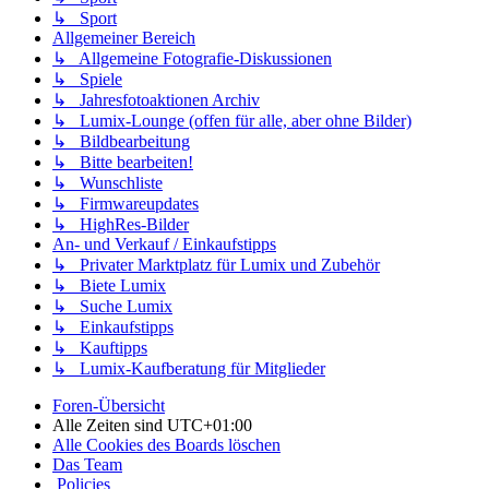
↳ Sport
Allgemeiner Bereich
↳ Allgemeine Fotografie-Diskussionen
↳ Spiele
↳ Jahresfotoaktionen Archiv
↳ Lumix-Lounge (offen für alle, aber ohne Bilder)
↳ Bildbearbeitung
↳ Bitte bearbeiten!
↳ Wunschliste
↳ Firmwareupdates
↳ HighRes-Bilder
An- und Verkauf / Einkaufstipps
↳ Privater Marktplatz für Lumix und Zubehör
↳ Biete Lumix
↳ Suche Lumix
↳ Einkaufstipps
↳ Kauftipps
↳ Lumix-Kaufberatung für Mitglieder
Foren-Übersicht
Alle Zeiten sind
UTC+01:00
Alle Cookies des Boards löschen
Das Team
Policies