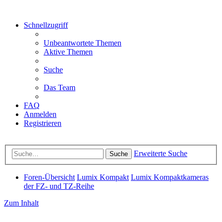
Schnellzugriff
Unbeantwortete Themen
Aktive Themen
Suche
Das Team
FAQ
Anmelden
Registrieren
Erweiterte Suche
Suche
Foren-Übersicht
Lumix Kompakt
Lumix Kompaktkameras
der FZ- und TZ-Reihe
Zum Inhalt