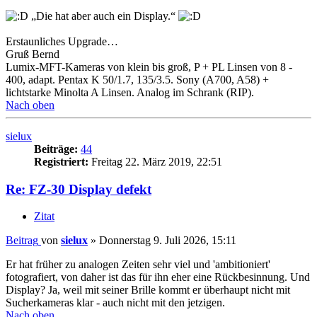
„Die hat aber auch ein Display.“
Erstaunliches Upgrade…
Gruß Bernd
Lumix-MFT-Kameras von klein bis groß, P + PL Linsen von 8 -
400, adapt. Pentax K 50/1.7, 135/3.5. Sony (A700, A58) +
lichtstarke Minolta A Linsen. Analog im Schrank (RIP).
Nach oben
sielux
Beiträge:
44
Registriert:
Freitag 22. März 2019, 22:51
Re: FZ-30 Display defekt
Zitat
Beitrag
von
sielux
»
Donnerstag 9. Juli 2026, 15:11
Er hat früher zu analogen Zeiten sehr viel und 'ambitioniert'
fotografiert, von daher ist das für ihn eher eine Rückbesinnung. Und
Display? Ja, weil mit seiner Brille kommt er überhaupt nicht mit
Sucherkameras klar - auch nicht mit den jetzigen.
Nach oben