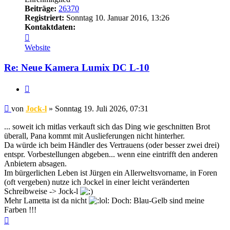
Beiträge:
26370
Registriert:
Sonntag 10. Januar 2016, 13:26
Kontaktdaten:
Kontaktdaten
von
Website
Jock-
l
Re: Neue Kamera Lumix DC L-10
Zitat
Beitrag
von
Jock-l
»
Sonntag 19. Juli 2026, 07:31
... soweit ich mitlas verkauft sich das Ding wie geschnitten Brot
überall, Pana kommt mit Auslieferungen nicht hinterher.
Da würde ich beim Händler des Vertrauens (oder besser zwei drei)
entspr. Vorbestellungen abgeben... wenn eine eintrifft den anderen
Anbietern absagen.
Im bürgerlichen Leben ist Jürgen ein Allerweltsvorname, in Foren
(oft vergeben) nutze ich Jockel in einer leicht veränderten
Schreibweise -> Jock-l
Mehr Lametta ist da nicht
Doch: Blau-Gelb sind meine
Farben !!!
Nach
oben