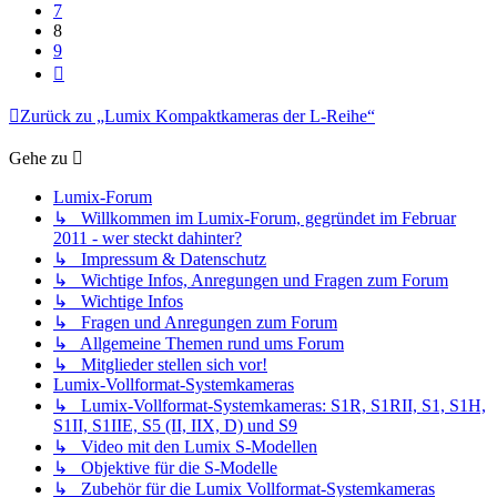
7
8
9
Nächste
Zurück zu „Lumix Kompaktkameras der L-Reihe“
Gehe zu
Lumix-Forum
↳ Willkommen im Lumix-Forum, gegründet im Februar
2011 - wer steckt dahinter?
↳ Impressum & Datenschutz
↳ Wichtige Infos, Anregungen und Fragen zum Forum
↳ Wichtige Infos
↳ Fragen und Anregungen zum Forum
↳ Allgemeine Themen rund ums Forum
↳ Mitglieder stellen sich vor!
Lumix-Vollformat-Systemkameras
↳ Lumix-Vollformat-Systemkameras: S1R, S1RII, S1, S1H,
S1II, S1IIE, S5 (II, IIX, D) und S9
↳ Video mit den Lumix S-Modellen
↳ Objektive für die S-Modelle
↳ Zubehör für die Lumix Vollformat-Systemkameras