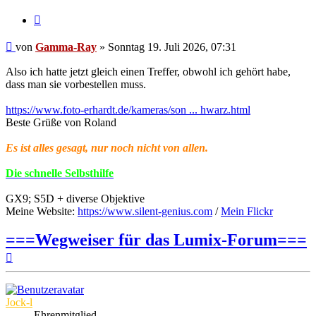
Zitat
Beitrag
von
Gamma-Ray
»
Sonntag 19. Juli 2026, 07:31
Also ich hatte jetzt gleich einen Treffer, obwohl ich gehört habe,
dass man sie vorbestellen muss.
https://www.foto-erhardt.de/kameras/son ... hwarz.html
Beste Grüße von Roland
Es ist alles gesagt, nur noch nicht von allen.
Die schnelle Selbsthilfe
GX9; S5D + diverse Objektive
Meine Website:
https://www.silent-genius.com
/
Mein Flickr
===Wegweiser für das Lumix-Forum===
Nach
oben
Jock-l
Ehrenmitglied