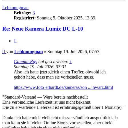
Lebkoungman
Beiträge:
3
Registriert:
Sonntag 5. Oktober 2025, 13:39
Re: Neue Kamera Lumix DC L-10
Zitat
Beitrag
von
Lebkoungman
»
Sonntag 19. Juli 2026, 07:53
Gamma-Ray
hat geschrieben:
↑
Sonntag 19. Juli 2026, 07:31
Also ich hatte jetzt gleich einen Treffer, obwohl ich
gehört habe, dass man sie vorbestellen muss.
https://www.foto-erhardt.de/kameras/son ... hwarz.html
"Standard-Versand — Ware bereits nachbestellt
Eine verbindliche Lieferzeit ist uns nicht bekannt.
Die zu erwartende Lieferzeit ist erfahrungsgemäß über 1 Monat(e)."
Danke ich hatte mich vielleicht missverständlich ausgedrückt. Ja
man kann sie in vielen Online Stores vorbestellen, aber direkt
verfügbar habe ich sie eben nicht gefunden.