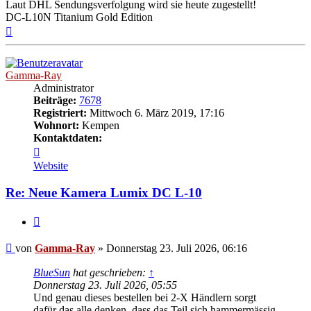
Laut DHL Sendungsverfolgung wird sie heute zugestellt!
DC-L10N Titanium Gold Edition
Nach
oben
Gamma-Ray
Administrator
Beiträge:
7678
Registriert:
Mittwoch 6. März 2019, 17:16
Wohnort:
Kempen
Kontaktdaten:
Kontaktdaten
von
Website
Gamma-
Ray
Re: Neue Kamera Lumix DC L-10
Zitat
Beitrag
von
Gamma-Ray
»
Donnerstag 23. Juli 2026, 06:16
BlueSun
hat geschrieben:
↑
Donnerstag 23. Juli 2026, 05:55
Und genau dieses bestellen bei 2-X Händlern sorgt
dafür das alle denken, dass das Teil sich hammermässig