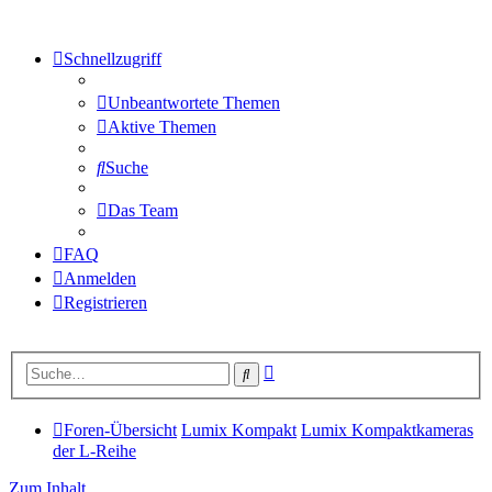
Schnellzugriff
Unbeantwortete Themen
Aktive Themen
Suche
Das Team
FAQ
Anmelden
Registrieren
Erweiterte
Suche
Suche
Foren-Übersicht
Lumix Kompakt
Lumix Kompaktkameras
der L-Reihe
Zum Inhalt