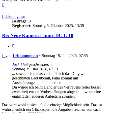
Nach
oben
Lebkoungman
Beiträge:
3
Registriert:
Sonntag 5. Oktober 2025, 13:39
Re: Neue Kamera Lumix DC L-10
Zitat
Beitrag
von
Lebkoungman
»
Sonntag 19. Juli 2026, 07:55
Jock-l
hat geschrieben:
↑
Sonntag 19. Juli 2026, 07:31
... soweit ich mitlas verkauft sich das Ding wie
geschnitten Brot überall, Pana kommt mit
Auslieferungen nicht hinterher.
Da würde ich beim Händler des Vertrauens (oder besser
zwei drei) entspr. Vorbestellungen abgeben... wenn eine
eintrifft den anderen Anbietern absagen.
Das wird wohl tatsächlich die einzige Möglichkeit sein. Das ist
wahrschenlich ein Glücksspiel, die Angaben reichen von ca. 1