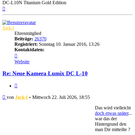
DC-L10N Titanium Gold Edition
Nach
oben
Jock-l
Ehrenmitglied
Beiträge:
26370
Registriert:
Sonntag 10. Januar 2016, 13:26
Kontaktdaten:
Kontaktdaten
von
Website
Jock-
l
Re: Neue Kamera Lumix DC L-10
Zitat
Beitrag
von
Jock-l
»
Mittwoch 22. Juli 2026, 18:55
Das wird vielleicht
doch etwas später
...
war das der
Hintergrund den
man Dir mitteilte ?