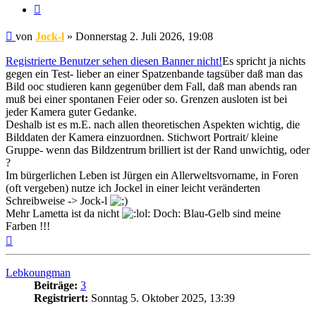
Zitat
Beitrag
von
Jock-l
»
Donnerstag 2. Juli 2026, 19:08
Registrierte Benutzer sehen diesen Banner nicht!
Es spricht ja nichts
gegen ein Test- lieber an einer Spatzenbande tagsüber daß man das
Bild ooc studieren kann gegenüber dem Fall, daß man abends ran
muß bei einer spontanen Feier oder so. Grenzen ausloten ist bei
jeder Kamera guter Gedanke.
Deshalb ist es m.E. nach allen theoretischen Aspekten wichtig, die
Bilddaten der Kamera einzuordnen. Stichwort Portrait/ kleine
Gruppe- wenn das Bildzentrum brilliert ist der Rand unwichtig, oder
?
Im bürgerlichen Leben ist Jürgen ein Allerweltsvorname, in Foren
(oft vergeben) nutze ich Jockel in einer leicht veränderten
Schreibweise -> Jock-l
Mehr Lametta ist da nicht
Doch: Blau-Gelb sind meine
Farben !!!
Nach
oben
Lebkoungman
Beiträge:
3
Registriert:
Sonntag 5. Oktober 2025, 13:39