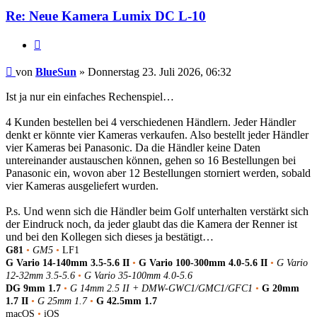
Re: Neue Kamera Lumix DC L-10
Zitat
Beitrag
von
BlueSun
»
Donnerstag 23. Juli 2026, 06:32
Ist ja nur ein einfaches Rechenspiel…
4 Kunden bestellen bei 4 verschiedenen Händlern. Jeder Händler
denkt er könnte vier Kameras verkaufen. Also bestellt jeder Händler
vier Kameras bei Panasonic. Da die Händler keine Daten
untereinander austauschen können, gehen so 16 Bestellungen bei
Panasonic ein, wovon aber 12 Bestellungen storniert werden, sobald
vier Kameras ausgeliefert wurden.
P.s. Und wenn sich die Händler beim Golf unterhalten verstärkt sich
der Eindruck noch, da jeder glaubt das die Kamera der Renner ist
und bei den Kollegen sich dieses ja bestätigt…
G81
•
GM5
•
LF1
G Vario 14-140mm 3.5-5.6 II
•
G Vario 100-300mm 4.0-5.6 II
•
G Vario
12-32mm 3.5-5.6
•
G Vario 35-100mm 4.0-5.6
DG 9mm 1.7
•
G 14mm 2.5 II + DMW-GWC1/GMC1/GFC1
•
G 20mm
1.7 II
•
G 25mm 1.7
•
G 42.5mm 1.7
macOS
•
iOS