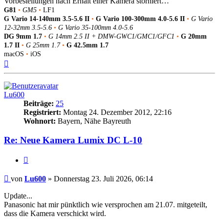
Vorbestellungen nach Erhalt einer Kamera storniert…
G81
•
GM5
•
LF1
G Vario 14-140mm 3.5-5.6 II
•
G Vario 100-300mm 4.0-5.6 II
•
G Vario
12-32mm 3.5-5.6
•
G Vario 35-100mm 4.0-5.6
DG 9mm 1.7
•
G 14mm 2.5 II + DMW-GWC1/GMC1/GFC1
•
G 20mm
1.7 II
•
G 25mm 1.7
•
G 42.5mm 1.7
macOS
•
iOS
Nach
oben
Lu600
Beiträge:
25
Registriert:
Montag 24. Dezember 2012, 22:16
Wohnort:
Bayern, Nähe Bayreuth
Re: Neue Kamera Lumix DC L-10
Zitat
Beitrag
von
Lu600
»
Donnerstag 23. Juli 2026, 06:14
Update...
Panasonic hat mir pünktlich wie versprochen am 21.07. mitgeteilt,
dass die Kamera verschickt wird.