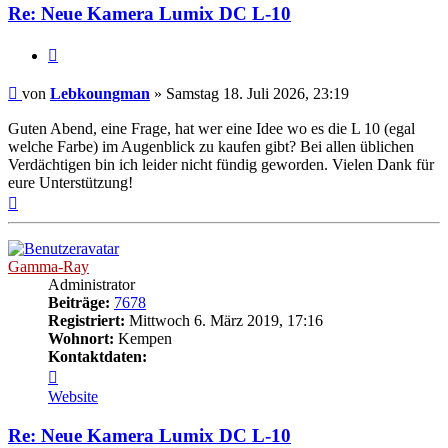
Re: Neue Kamera Lumix DC L-10
Zitat
Beitrag
von
Lebkoungman
»
Samstag 18. Juli 2026, 23:19
Guten Abend, eine Frage, hat wer eine Idee wo es die L 10 (egal
welche Farbe) im Augenblick zu kaufen gibt? Bei allen üblichen
Verdächtigen bin ich leider nicht fündig geworden. Vielen Dank für
eure Unterstützung!
Nach
oben
Gamma-Ray
Administrator
Beiträge:
7678
Registriert:
Mittwoch 6. März 2019, 17:16
Wohnort:
Kempen
Kontaktdaten:
Kontaktdaten
von
Website
Gamma-
Ray
Re: Neue Kamera Lumix DC L-10