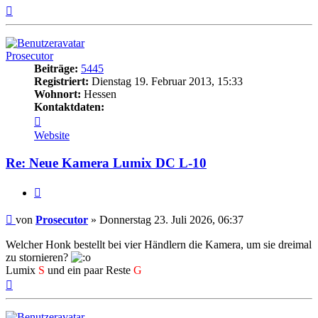
Nach
oben
Prosecutor
Beiträge:
5445
Registriert:
Dienstag 19. Februar 2013, 15:33
Wohnort:
Hessen
Kontaktdaten:
Kontaktdaten
von
Website
Prosecutor
Re: Neue Kamera Lumix DC L-10
Zitat
Beitrag
von
Prosecutor
»
Donnerstag 23. Juli 2026, 06:37
Welcher Honk bestellt bei vier Händlern die Kamera, um sie dreimal
zu stornieren?
Lumix
S
und ein paar Reste
G
Nach
oben