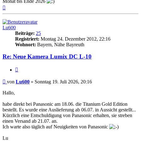
Monat bis Ende 2026
Nach
oben
Lu600
Beiträge:
25
Registriert:
Montag 24. Dezember 2012, 22:16
Wohnort:
Bayern, Nähe Bayreuth
Re: Neue Kamera Lumix DC L-10
Zitat
Beitrag
von
Lu600
»
Sonntag 19. Juli 2026, 20:16
Hallo,
habe direkt bei Panasonic am 18.06. die Titanium Gold Edition
bestellt. Es wurde eine Auslieferung ab 06.07. in Aussicht gestellt...
Kürzlich eine Entschuldigung von Panasonic erhalten, sie streben
einen Versand ab 21.07. an.
Ich warte also täglich auf Neuigkeiten von Panasonic
Lu