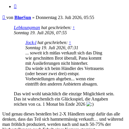
Zitat
Beitrag
von
BlueSun
»
Donnerstag 23. Juli 2026, 05:55
Lebkoungman
hat geschrieben:
↑
Sonntag 19. Juli 2026, 07:55
Jock-l
hat geschrieben:
↑
Sonntag 19. Juli 2026, 07:31
... soweit ich mitlas verkauft sich das Ding
wie geschnitten Brot überall, Pana kommt
mit Auslieferungen nicht hinterher.
Da würde ich beim Händler des Vertrauens
(oder besser zwei drei) entspr.
Vorbestellungen abgeben... wenn eine
eintrifft den anderen Anbietern absagen.
Das wird wohl tatsächlich die einzige Möglichkeit sein.
Das ist wahrschenlich ein Glücksspiel, die Angaben
reichen von ca. 1 Monat bis Ende 2026
Und genau dieses bestellen bei 2-X Händlern sorgt dafür das alle
denken, dass das Teil sich hammermässig verkauft… und während
man fröhlich produziert, werden nach und nach 50-75% der