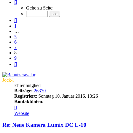
Seite
8
Gehe zu Seite:
von
9
Vorherige
1
…
5
6
7
8
9
Nächste
Jock-l
Ehrenmitglied
Beiträge:
26370
Registriert:
Sonntag 10. Januar 2016, 13:26
Kontaktdaten:
Kontaktdaten
von
Website
Jock-
l
Re: Neue Kamera Lumix DC L-10