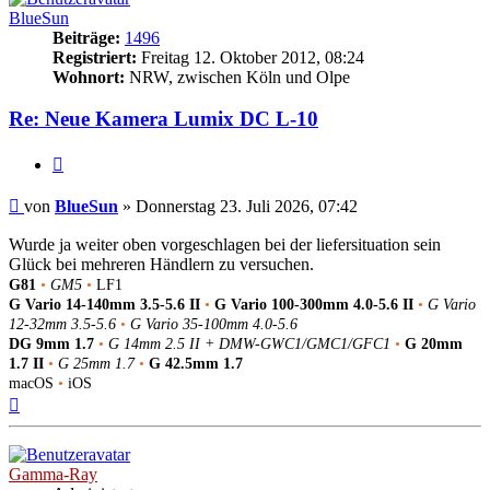
BlueSun
Beiträge:
1496
Registriert:
Freitag 12. Oktober 2012, 08:24
Wohnort:
NRW, zwischen Köln und Olpe
Re: Neue Kamera Lumix DC L-10
Zitat
Beitrag
von
BlueSun
»
Donnerstag 23. Juli 2026, 07:42
Wurde ja weiter oben vorgeschlagen bei der liefersituation sein
Glück bei mehreren Händlern zu versuchen.
G81
•
GM5
•
LF1
G Vario 14-140mm 3.5-5.6 II
•
G Vario 100-300mm 4.0-5.6 II
•
G Vario
12-32mm 3.5-5.6
•
G Vario 35-100mm 4.0-5.6
DG 9mm 1.7
•
G 14mm 2.5 II + DMW-GWC1/GMC1/GFC1
•
G 20mm
1.7 II
•
G 25mm 1.7
•
G 42.5mm 1.7
macOS
•
iOS
Nach
oben
Gamma-Ray