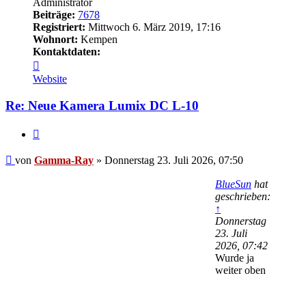
Administrator
Beiträge:
7678
Registriert:
Mittwoch 6. März 2019, 17:16
Wohnort:
Kempen
Kontaktdaten:
Kontaktdaten
von
Website
Gamma-
Ray
Re: Neue Kamera Lumix DC L-10
Zitat
Beitrag
von
Gamma-Ray
»
Donnerstag 23. Juli 2026, 07:50
BlueSun
hat
geschrieben:
↑
Donnerstag
23. Juli
2026, 07:42
Wurde ja
weiter oben