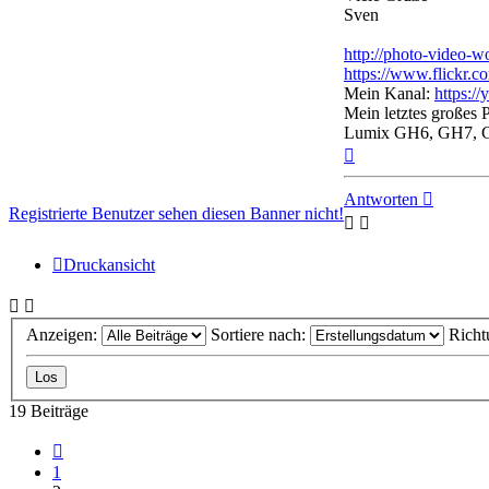
Sven
http://photo-video-w
https://www.flickr.c
Mein Kanal:
https:/
Mein letztes großes 
Lumix GH6, GH7, 
Nach
oben
Antworten
Registrierte Benutzer sehen diesen Banner nicht!
Druckansicht
Anzeigen:
Sortiere nach:
Richt
19 Beiträge
Vorherige
1