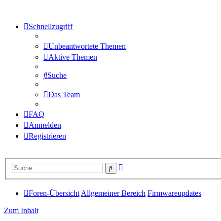
Schnellzugriff
Unbeantwortete Themen
Aktive Themen
Suche
Das Team
FAQ
Anmelden
Registrieren
Erweiterte
Suche
Suche
Foren-Übersicht
Allgemeiner Bereich
Firmwareupdates
Zum Inhalt