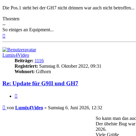
Die Pos.1 steht bei der GH7 nicht drinnen war auch nicht betroffen...
Thorsten
--
So einiges an Equipment...
Nach
oben
Lumix4Video
Beiträge:
1116
Registriert:
Samstag 8. Oktober 2022, 09:31
Wohnort:
Gifhorn
Re: Update für G9II und GH7
Zitat
Beitrag
von
Lumix4Video
»
Samstag 6. Juni 2026, 12:32
So kann man das auch
Der übelste Bug war 
2026.
Viele Grüße