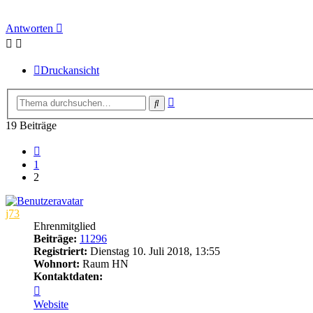
Antworten
Druckansicht
Erweiterte
Suche
Suche
19 Beiträge
Vorherige
1
2
j73
Ehrenmitglied
Beiträge:
11296
Registriert:
Dienstag 10. Juli 2018, 13:55
Wohnort:
Raum HN
Kontaktdaten:
Kontaktdaten
von
Website