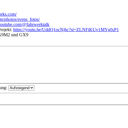
orks.com/
om/photos/svens_fotos/
/youtube.com/@fahrwerktalk
Projekt:
https://youtu.be/UddQ1ocNjhc?si=ZLNFiKUv1MYgfxP1
G9M2 und GX9
ung: