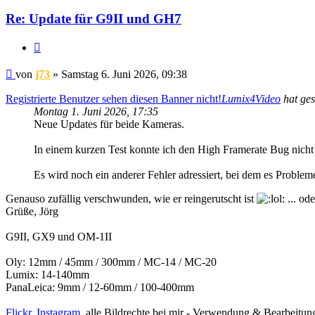
j73
Re: Update für G9II und GH7
Zitat
Beitrag
von
j73
»
Samstag 6. Juni 2026, 09:38
Registrierte Benutzer sehen diesen Banner nicht!
Lumix4Video
hat ge
Montag 1. Juni 2026, 17:35
Neue Updates für beide Kameras.
In einem kurzen Test konnte ich den High Framerate Bug nicht
Es wird noch ein anderer Fehler adressiert, bei dem es Proble
Genauso zufällig verschwunden, wie er reingerutscht ist
... od
Grüße, Jörg
G9II, GX9 und OM-1II
Oly: 12mm / 45mm / 300mm / MC-14 / MC-20
Lumix: 14-140mm
PanaLeica: 9mm / 12-60mm / 100-400mm
Flickr
,
Instagram
, alle Bildrechte bei mir - Verwendung & Bearbeitu