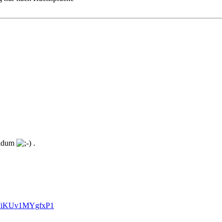
deldum
.
LNFiKUv1MYgfxP1