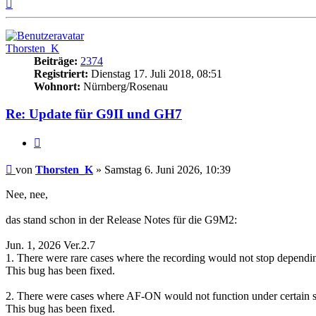
Nach
oben
Thorsten_K
Beiträge:
2374
Registriert:
Dienstag 17. Juli 2018, 08:51
Wohnort:
Nürnberg/Rosenau
Re: Update für G9II und GH7
Zitat
Beitrag
von
Thorsten_K
»
Samstag 6. Juni 2026, 10:39
Nee, nee,
das stand schon in der Release Notes für die G9M2:
Jun. 1, 2026 Ver.2.7
1. There were rare cases where the recording would not stop dependin
This bug has been fixed.
2. There were cases where AF-ON would not function under certain s
This bug has been fixed.