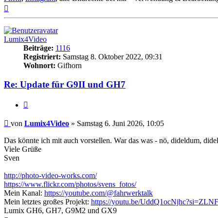
Nach
oben
Lumix4Video
Beiträge:
1116
Registriert:
Samstag 8. Oktober 2022, 09:31
Wohnort:
Gifhorn
Re: Update für G9II und GH7
Zitat
Beitrag
von
Lumix4Video
»
Samstag 6. Juni 2026, 10:05
Das könnte ich mit auch vorstellen. War das was - nö, dideldum, di
Viele Grüße
Sven
http://photo-video-works.com/
https://www.flickr.com/photos/svens_fotos/
Mein Kanal:
https://youtube.com/@fahrwerktalk
Mein letztes großes Projekt:
https://youtu.be/UddQ1ocNjhc?si=Z
Lumix GH6, GH7, G9M2 und GX9