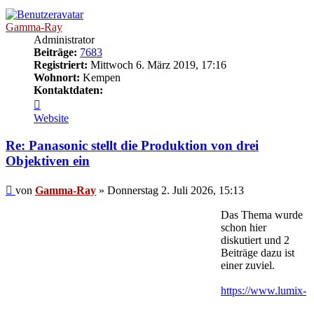
Gamma-Ray
Administrator
Beiträge:
7683
Registriert:
Mittwoch 6. März 2019, 17:16
Wohnort:
Kempen
Kontaktdaten:
Kontaktdaten
von
Website
Gamma-
Ray
Re: Panasonic stellt die Produktion von drei
Objektiven ein
Beitrag
von
Gamma-Ray
»
Donnerstag 2. Juli 2026, 15:13
Das Thema wurde
schon hier
diskutiert und 2
Beiträge dazu ist
einer zuviel.
https://www.lumix-