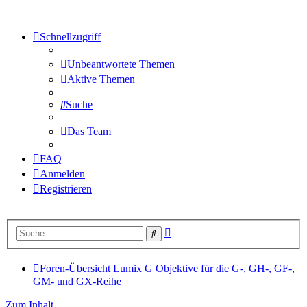
Schnellzugriff
Unbeantwortete Themen
Aktive Themen
Suche
Das Team
FAQ
Anmelden
Registrieren
Erweiterte
Suche
Suche
Foren-Übersicht
Lumix G
Objektive für die G-, GH-, GF-,
GM- und GX-Reihe
Zum Inhalt