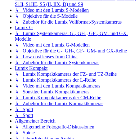
S1II, S1IIE, S5 (II, IIX, D) und S9
↳ Video mit den Lumix S-Modellen
↳ Objektive für die S-Modelle
↳ Zubehör für die Lumix Vollformat-Systemkameras
Lumix G
↳ Lumix Systemkameras: G-, GH-, GF-, GM- und GX-
Modelle
↳ Video mit den Lumix G-Modellen
↳ Objektive für die G-, GH-, GF-, GM- und GX-Reihe
↳ Low cost lenses from China
↳ Zubehör für die Lumix Systemkameras
Lumix Kompakt
↳ Lumix Kompaktkameras der FZ- und TZ-Reihe
↳ Lumix Kompaktkameras der L-Reihe
↳ Video mit den Lumix Kompaktkameras
↳ Sonstige Lumix Kompaktkameras
↳ Lumix-Kompaktkameras der CM-Reihe
↳ Zubehör für die Lumix Kompaktkameras
↳ Sport
↳ Sport
Allgemeiner Bereich
↳ Allgemeine Fotografie-Diskussionen
↳ Spiele
↳ Jahresfotoaktionen Archiv