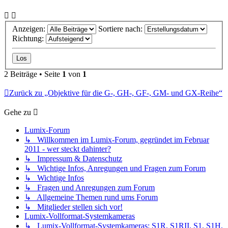
Anzeigen:
Sortiere nach:
Richtung:
2 Beiträge • Seite
1
von
1
Zurück zu „Objektive für die G-, GH-, GF-, GM- und GX-Reihe“
Gehe zu
Lumix-Forum
↳ Willkommen im Lumix-Forum, gegründet im Februar
2011 - wer steckt dahinter?
↳ Impressum & Datenschutz
↳ Wichtige Infos, Anregungen und Fragen zum Forum
↳ Wichtige Infos
↳ Fragen und Anregungen zum Forum
↳ Allgemeine Themen rund ums Forum
↳ Mitglieder stellen sich vor!
Lumix-Vollformat-Systemkameras
↳ Lumix-Vollformat-Systemkameras: S1R, S1RII, S1, S1H,