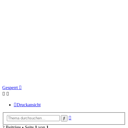
Gesperrt
Druckansicht
Erweiterte
Suche
Suche
2 Beiträge • Seite
1
von
1