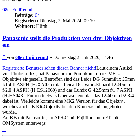
68er Fujifreund
Beiträge:
64
Registriert:
Dienstag 7. Mai 2024, 09:50
Wohnort:
Hürth
Panasonic stellt die Produktion von drei Objektiven
ein
Beitrag
von
68er Fujifreund
»
Donnerstag 2. Juli 2026, 14:46
Registrierte Benutzer sehen diesen Banner nicht!
Laut einem Artikel
von PhotoGrafix , hat Panasonic die Produktion dreier MFT-
Objektive eingestellt. Betroffen sind das Leica DG Summilux 25mm
f/1.4 II ASPH (H-XA025), das Leica DG Vario-Elmarit 12-60mm
f/2.8-4 ASPH (H-ES12060) und das Lumix G 42.5mm f/1.7 ASPH
(H-HS043). Für mich etwas Überraschend das das 12-60mm f/2.8-4
dabei ist. Vielleicht kommt eine MK2 Version für das Objektiv ,
welches auch als Kit-Objektiv bei den Kameras mit angeboten
wurde..
An KB mit Panasonic , an APS-C mit Fujifilm , an mFT mit
OMSystem unterwegs.
Nach
oben